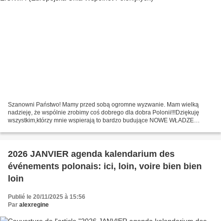
Szanowni Państwo! Mamy przed sobą ogromne wyzwanie. Mam wielką
nadzieję, że wspólnie zrobimy coś dobrego dla dobra Polonii!!!Dziękuję
wszystkim,którzy mnie wspierają to bardzo budujące NOWE WŁADZE
EUROPEJSKIEJ UNII WSPÓLNOT POLONIJNYCH W Domu Polonii...
2026 JANVIER agenda kalendarium des
événements polonais: ici, loin, voire bien bien
loin
Publié le 20/11/2025 à 15:56
Par
alexregine