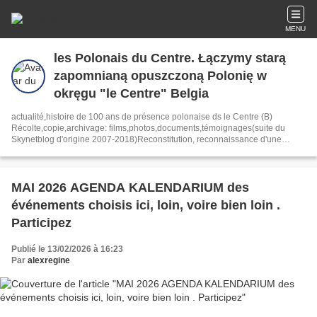
MENU
les Polonais du Centre. Łączymy starą
zapomnianą opuszczoną Polonię w
okręgu "le Centre" Belgia
actualité,histoire de 100 ans de présence polonaise ds le Centre (B)
Récolte,copie,archivage: films,photos,documents,témoignages(suite du
Skynetblog d'origine 2007-2018)Reconstitution, reconnaissance d'une
Communauté polonaise élargie à tous les Polonais
MAI 2026 AGENDA KALENDARIUM des
événements choisis ici, loin, voire bien loin .
Participez
Publié le 13/02/2026 à 16:23
Par
alexregine