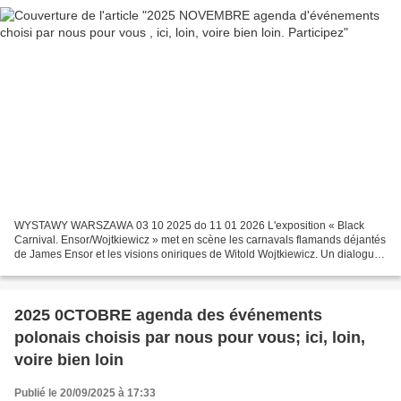
WYSTAWY WARSZAWA 03 10 2025 do 11 01 2026 L'exposition « Black
Carnival. Ensor/Wojtkiewicz » met en scène les carnavals flamands déjantés
de James Ensor et les visions oniriques de Witold Wojtkiewicz. Un dialogue
ludique entre humour, chaos et imagination,...
2025 0CTOBRE agenda des événements
polonais choisis par nous pour vous; ici, loin,
voire bien loin
Publié le 20/09/2025 à 17:33