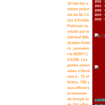
2022
Juil
Oct
Déc
18 mai les s
2021
Mai
Sep
Nov
Déc
oldats polon
2020
Avri
Jui
Oct
Nov
Déc
ais du IIe Co
2019
Fév
Mai
Sep
Oct
Nov
Déc
2018
Jan
Avri
Aoû
Sep
Oct
Nov
Déc
rps d'Armée
Mar
Jui
Aoû
Sep
Sep
Nov
Déc
Polonais co
Fév
Mai
Jui
Juil
Aoû
Oct
Nov
nduits par le
Jan
Avri
Mai
Jui
Jui
Sep
Oct
Général Wła
Mar
Avri
Mai
Mai
Aoû
Sep
Fév
Mar
Avri
Mar
Juil
Aoû
dysław Ande
Jan
Fév
Mar
Fév
Jui
Juil
rs , prenaien
Jan
Fév
Jan
Mai
Jui
t le MONT C
Jan
Avri
Mai
ASSIN. Les
Mar
Fév
pertes polon
Jan
aises s'élevè
rent à : 72 of
ficiers, 788 s
ous-officiers
et hommes
de troupe tu
comit
és 204 offici