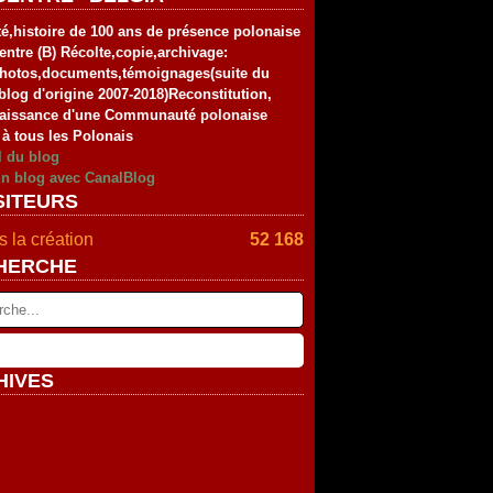
té,histoire de 100 ans de présence polonaise
entre (B) Récolte,copie,archivage:
photos,documents,témoignages(suite du
blog d'origine 2007-2018)Reconstitution,
aissance d'une Communauté polonaise
 à tous les Polonais
l du blog
un blog avec CanalBlog
SITEURS
 la création
52 168
HERCHE
HIVES
rier
(2)
vier
embre
(2)
(4)
tembre
embre
(4)
(2)