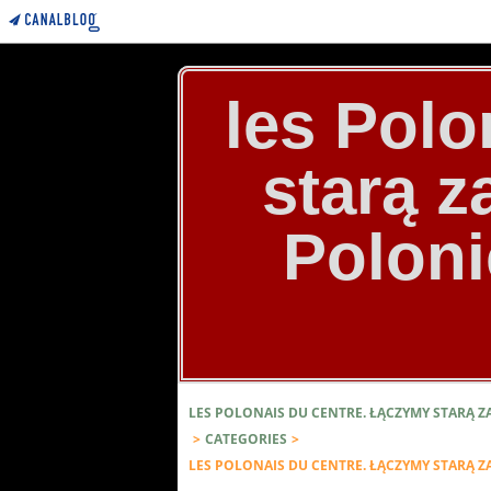
les Polo
starą 
Poloni
LES POLONAIS DU CENTRE. ŁĄCZYMY STARĄ 
>
CATEGORIES
>
LES POLONAIS DU CENTRE. ŁĄCZYMY STARĄ 