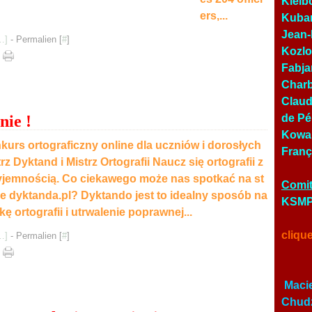
Kielb
ers,...
Kubar
Jean-
…
]
- Permalien [
#
]
Kozlo
Fabja
Charb
Claud
nie !
de Pé
Kowal
kurs ortograficzny online dla uczniów i dorosłych
Franç
rz Dyktand i Mistrz Ortografii Naucz się ortografii z
yjemnością. Co ciekawego może nas spotkać na st
Comit
ie dyktanda.pl? Dyktando jest to idealny sposób na
KSMP 
ę ortografii i utrwalenie poprawnej...
cliqu
…
]
- Permalien [
#
]
Macie
Chudz