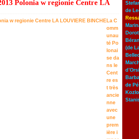
2013 Polonia w regionie Centre LA
Stefa
de Le
Ressa
La C
Marin
omm
Dorot
unau
Béran
té Po
(de L
lonai
Belle
se da
March
ns le
d’Ors
Cent
Barba
re es
de Pé
t très
Kozlo
ancie
Stani
nne
avec
une
prem
ière i