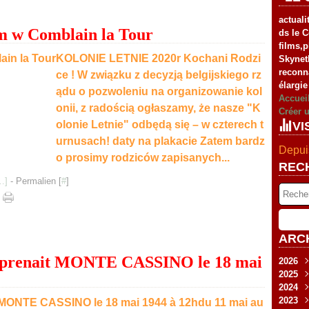
actuali
w Comblain la Tour
ds le C
films,
KOLONIE LETNIE 2020r Kochani Rodzi
Skynet
reconn
ce ! W związku z decyzją belgijskiego rz
élargie
ądu o pozwoleniu na organizowanie kol
Accuei
onii, z radością ogłaszamy, że nasze "K
Créer 
olonie Letnie" odbędą się – w czterech t
VI
urnusach! daty na plakacie Zatem bardz
Depuis
o prosimy rodziców zapisanych...
REC
…
]
- Permalien [
#
]
ARC
s prenait MONTE CASSINO le 18 mai
2026
2025
Fév
2024
Jan
Nov
2023
Sep
Déc
du 11 mai au