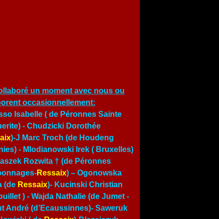
ollaboré un moment avec nous ou
borent occasionnellement:
so Isabelle ( de Péronnes Sainte
erite) - Chudzicki Dorothée
aix
)-J Marc Troch (de Houdeng
ies) - Mlodianowski Irek ( Bruxelles)
traszek Rozwita † (de Péronnes
bonnages-
Ressaix
) – Ogonowska
a (de
Ressaix
)- Kucinski Christian
uillet ) -
Wajda Nathalie (de Jumet
-
t André (d’Ecaussinnes)- Saweruk