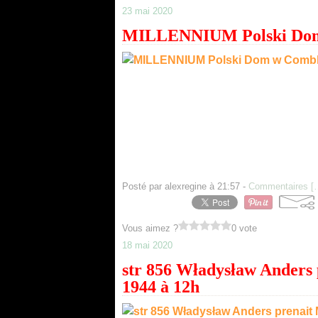
23 mai 2020
MILLENNIUM Polski Dom 
Posté par alexregine à 21:57 -
Commentaires [
Vous aimez ?
0 vote
18 mai 2020
str 856 Władysław Ander
1944 à 12h