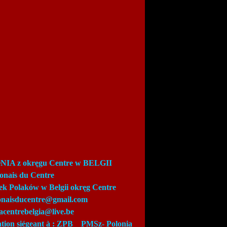
IA z okręgu Centre w BELGII
lonais du Centre
ek Polaków w Belgii okręg Centre
lonaisducentre@gmail.com
acentrebelgia@live.be
ation siégeant à : ZPB_
PMSz-
Polonia