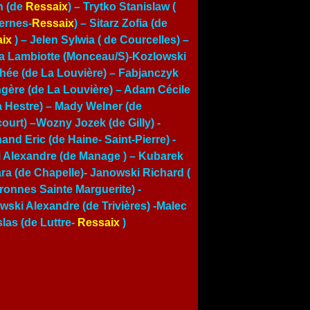
n (de
Ressaix
) – Trytko Stanislaw (
ernes-
Ressaix
) – Sitarz Zofia (de
ix
) –
Jelen Sylwia ( de Courcelles)
–
a Lambiotte (Monceau/S)-Kozlowski
hée (de La Louvière) – Fabjanczyk
gère (de La Louvière) – Adam Cécile
a Hestre) – Mady Welner (de
court) –Wozny Jozek (de Gilly) -
and Eric (de Haine- Saint-Pierre) -
i Alexandre (de Manage ) – Kubarek
ra (de Chapelle)- Janowski Richard (
ronnes Sainte Marguerite) -
wski Alexandre (de Trivières) -Malec
slas (de Luttre-
Ressaix
)