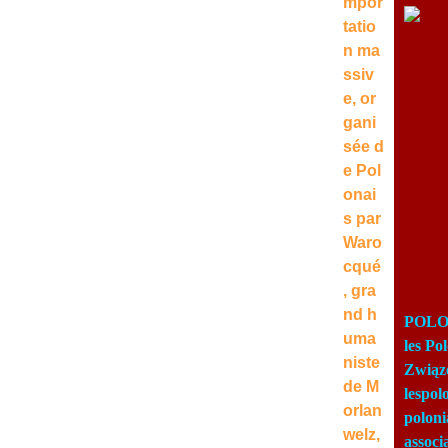
mpor
tatio
n ma
ssiv
e, or
gani
sée d
e Pol
onai
s par
Waro
cqué
, gra
nd h
POLON
uma
les Po
niste
Związ
de M
lespo
orlan
poloni
welz,
associ