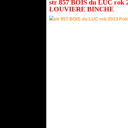
str 857 BOIS du LUC rok 
LOUVIERE BINCHE