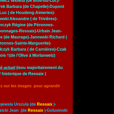
owicz Wioleta (de Bois-du-Luc)-
ek Barbara (de Chapelle)-Dupont
Luc ( de Houdeng-Aimeries)-
wski Alexandre ( de Trivières)-
nczyk Régine (de Péronnes-
onnages-Ressaix)-Urbain Jean-
e (de Maurage)-Janowski Richard (
ronnes-Sainte-Marguerite)-
czyk Barbara ( de Carnières)-Czak
ois †(de l’Olive à Morlanwelz)
é actuel
(issu majoritairement du
historique de Ressaix )
ez sur les images pour agrandir
jewsla Urszula (de
Ressaix
)-
icki Jean (de
Ressaix
)-Golusinski