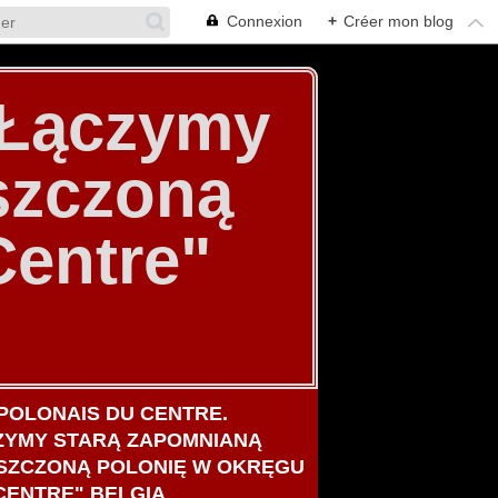
Connexion
+
Créer mon blog
. Łączymy
szczoną
Centre"
POLONAIS DU CENTRE.
ZYMY STARĄ ZAPOMNIANĄ
SZCZONĄ POLONIĘ W OKRĘGU
CENTRE" BELGIA