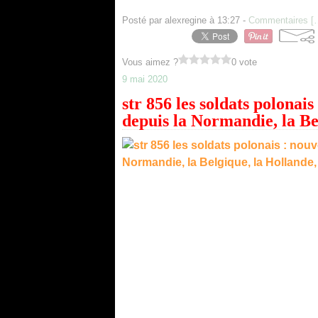
Posté par alexregine à 13:27 -
Commentaires [
Vous aimez ?
0 vote
9 mai 2020
str 856 les soldats polonai
depuis la Normandie, la Be