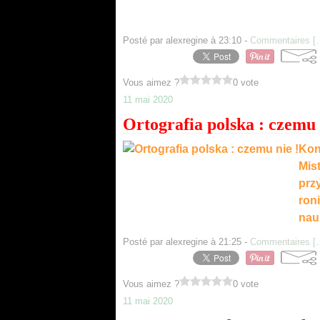
Posté par alexregine à 23:10 -
Commentaires [
Vous aimez ?
0 vote
11 mai 2020
Ortografia polska : czemu 
Kon
Mist
prz
ron
nauk
Posté par alexregine à 21:25 -
Commentaires [
Vous aimez ?
0 vote
11 mai 2020