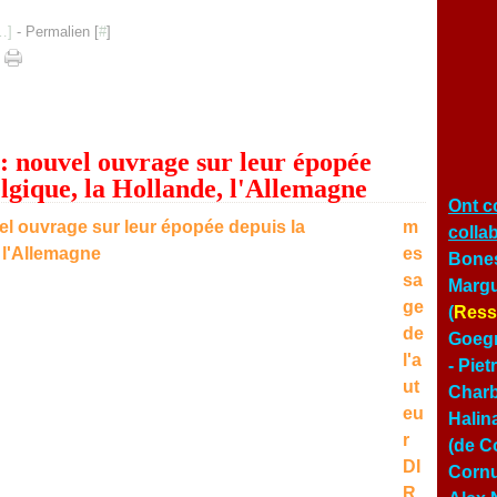
…
]
- Permalien [
#
]
s : nouvel ouvrage sur leur épopée
lgique, la Hollande, l'Allemagne
Ont c
m
colla
es
Bones
sa
Margu
ge
(
Ress
de
Goegn
l'a
- Pie
ut
Char
eu
Halin
r
(de Co
DI
Cornu
R