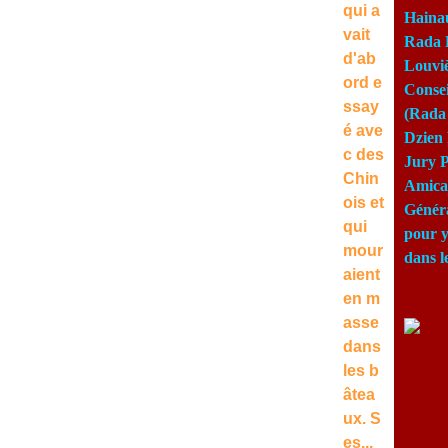
qui a
Haina
vait
Rada 
d'ab
Louviè
ord e
Consei
ssay
(Rada 
é ave
Dzien 
c des
Jury P
Chin
Amical
ois et
Génér
qui
pour y
mour
dans l
aient
en m
asse
dans
les b
âtea
ux. S
es...