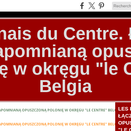
nais du Centre
zapomnianą opu
ę w okręgu "le 
Belgia
LES 
ZAPOMNIANĄ OPUSZCZONĄ POLONIĘ W OKRĘGU "LE CENTRE" BELGIA
ŁĄC
OPU
ZAPOMNIANĄ OPUSZCZONĄ POLONIĘ W OKRĘGU "LE CENTRE" BELGIA
"LE 