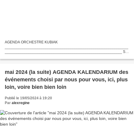
AGENDA ORCHESTRE KUBIAK
___________________________________________________________
________________________________________________________ S
01 06 2024 ANTWERPIA BELGIA Soirée de poésie : Ewa Lipska en
conversation avec Alicja Gęścińska à Anvers Rejoignez-nous...
mai 2024 (la suite) AGENDA KALENDARIUM des
événements choisi par nous pour vous, ici, plus
loin, voire bien bien loin
Publié le 19/05/2024 à 19:20
Par
alexregine