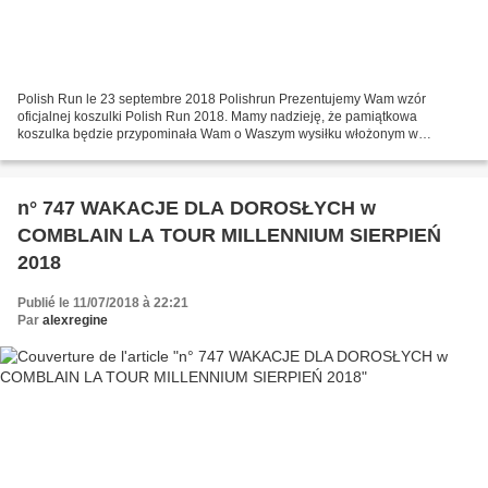
Polish Run le 23 septembre 2018 Polishrun Prezentujemy Wam wzór
oficjalnej koszulki Polish Run 2018. Mamy nadzieję, że pamiątkowa
koszulka będzie przypominała Wam o Waszym wysiłku włożonym w
przygotowania i pokonanie trasy... http://www.polishrun.eu edition...
n° 747 WAKACJE DLA DOROSŁYCH w
COMBLAIN LA TOUR MILLENNIUM SIERPIEŃ
2018
Publié le 11/07/2018 à 22:21
Par
alexregine