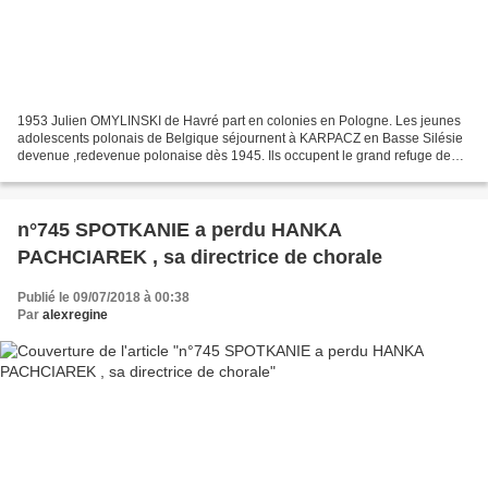
1953 Julien OMYLINSKI de Havré part en colonies en Pologne. Les jeunes
adolescents polonais de Belgique séjournent à KARPACZ en Basse Silésie
devenue ,redevenue polonaise dès 1945. Ils occupent le grand refuge de
montagne 'ORLINEK" qui est alors jusqu'en...
n°745 SPOTKANIE a perdu HANKA
PACHCIAREK , sa directrice de chorale
Publié le 09/07/2018 à 00:38
Par
alexregine