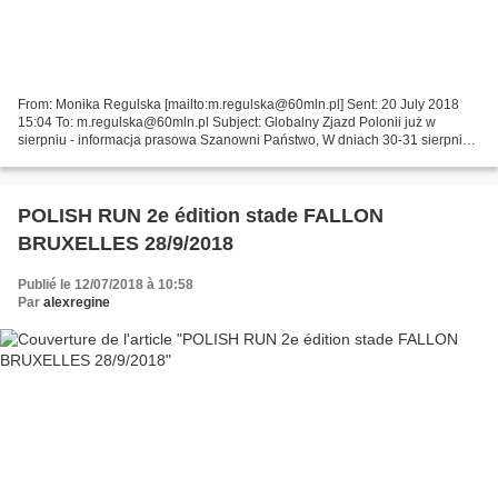
From: Monika Regulska [mailto:m.regulska@60mln.pl] Sent: 20 July 2018
15:04 To: m.regulska@60mln.pl Subject: Globalny Zjazd Polonii już w
sierpniu - informacja prasowa Szanowni Państwo, W dniach 30-31 sierpnia,
w G2A Arenie – Centrum Wystawienniczo Kongresowym...
POLISH RUN 2e édition stade FALLON
BRUXELLES 28/9/2018
Publié le 12/07/2018 à 10:58
Par
alexregine