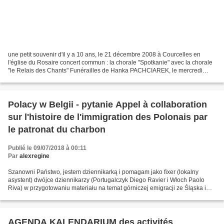
une petit souvenir d'il y a 10 ans, le 21 décembre 2008 à Courcelles en
l'église du Rosaire concert commun : la chorale "Spotkanie" avec la chorale
"le Relais des Chants" Funérailles de Hanka PACHCIAREK, le mercredi
11/7/2018 9h15 église Saint Martin...
Polacy w Belgii - pytanie Appel à collaboration
sur l'histoire de l'immigration des Polonais par
le patronat du charbon
Publié le 09/07/2018 à 00:11
Par
alexregine
Szanowni Państwo, jestem dziennikarką i pomagam jako fixer (lokalny
asystent) dwójce dziennikarzy (Portugalczyk Diego Ravier i Włoch Paolo
Riva) w przygotowaniu materiału na temat górniczej emigracji ze Śląska i
Zagłębia do Belgii. To część większego...
AGENDA KALENDARIUM des activités