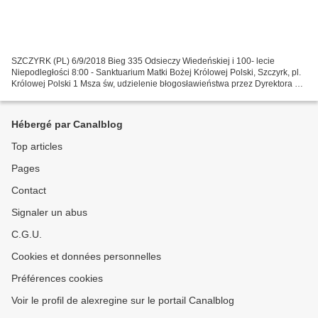
SZCZYRK (PL) 6/9/2018 Bieg 335 Odsieczy Wiedeńskiej i 100- lecie
Niepodległości 8:00 - Sanktuarium Matki Bożej Królowej Polski, Szczyrk, pl.
Królowej Polski 1 Msza św, udzielenie błogosławieństwa przez Dyrektora ks.
St. Oskwarka SDB i wspólne zdjęcie...
Hébergé par Canalblog
Top articles
Pages
Contact
Signaler un abus
C.G.U.
Cookies et données personnelles
Préférences cookies
Voir le profil de alexregine sur le portail Canalblog