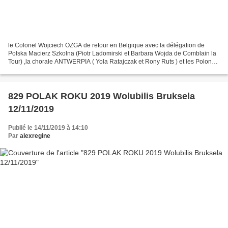
le Colonel Wojciech OZGA de retour en Belgique avec la délégation de
Polska Macierz Szkolna (Piotr Ladomirski et Barbara Wojda de Comblain la
Tour) ,la chorale ANTWERPIA ( Yola Ratajczak et Rony Ruts ) et les Polonais
du Centre ( tout à gauche: Kozlowski...
829 POLAK ROKU 2019 Wolubilis Bruksela
12/11/2019
Publié le 14/11/2019 à 14:10
Par
alexregine