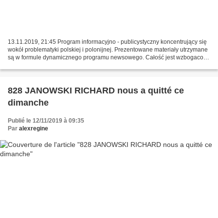
13.11.2019, 21:45 Program informacyjno - publicystyczny koncentrujący się
wokół problematyki polskiej i polonijnej. Prezentowane materiały utrzymane
są w formule dynamicznego programu newsowego. Całość jest wzbogacona
o stałe pozycje komentarzowe. http://polonia24.tvp.pl...
828 JANOWSKI RICHARD nous a quitté ce
dimanche
Publié le 12/11/2019 à 09:35
Par
alexregine