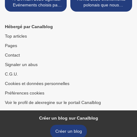
Evénements choisis par
polonais que nous
nous pour vous: ici, loin,
choisissons ici, loin, voire
voire bien bien loin
bien loin AGENDA
KALENDARIUM >
Hébergé par Canalblog
Top articles
Pages
Contact
Signaler un abus
C.G.U.
Cookies et données personnelles
Préférences cookies
Voir le profil de alexregine sur le portail Canalblog
Créer un blog sur Canalblog
Créer un blog