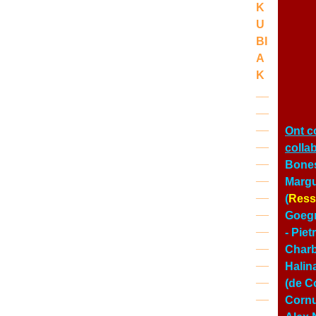
K
U
BI
A
K
__
__
__
Ont c
__
colla
__
Bones
__
Margu
__
(
Ress
__
Goegn
__
- Pie
__
Char
__
Halin
__
(de Co
__
Cornu
__