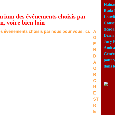
Haina
Rada 
rium des événements choisis par
Louviè
in, voire bien loin
Consei
(Rada 
A
Dzien 
G
Jury P
E
Amical
N
Génér
D
pour y
A
dans l
O
R
C
H
E
ST
R
E