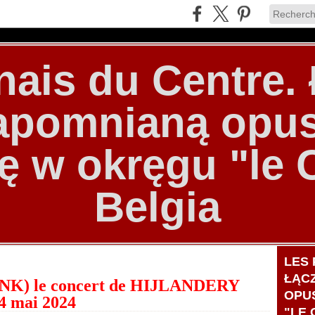
nais du Centre
zapomnianą opu
ę w okręgu "le 
Belgia
LES 
ŁĄC
K) le concert de HIJLANDERY
OPU
4 mai 2024
"LE 