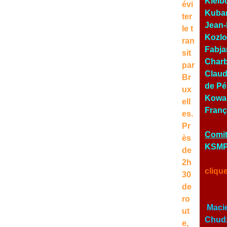
Kielb
évi
Kubar
ter
Jean-
le t
Kozlo
ran
Fabja
sit
Charb
par
Claud
Br
de Pé
ux
Kowal
ell
Franç
es.
Pr
Comit
ès
KSMP 
de
2h
cliqu
30
de
ro
Macie
ut
Chudz
e,