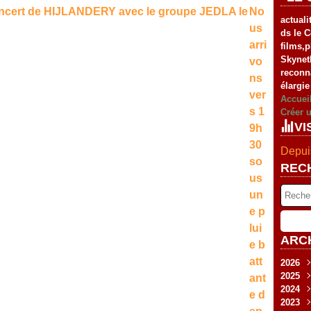
No
actuali
us
ds le C
arri
films,
Skynet
vo
reconn
ns
élargie
ver
Accuei
s 1
Créer 
VI
9h
30
Depuis
so
REC
us
un
e p
lui
ARC
e b
att
2026
2025
Fév
ant
2024
Jan
Nov
e d
2023
Sep
Déc