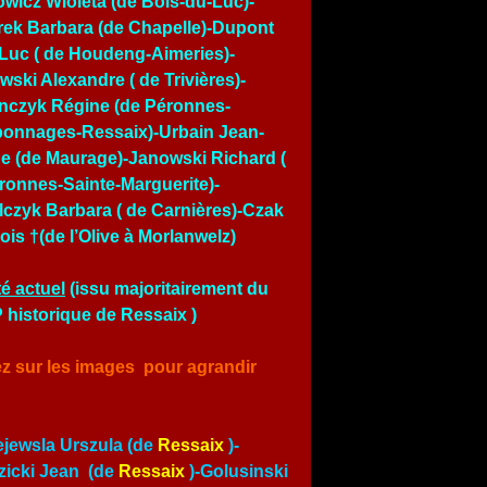
owicz Wioleta (de Bois-du-Luc)-
ek Barbara (de Chapelle)-Dupont
Luc ( de Houdeng-Aimeries)-
wski Alexandre ( de Trivières)-
nczyk Régine (de Péronnes-
onnages-Ressaix)-Urbain Jean-
e (de Maurage)-Janowski Richard (
ronnes-Sainte-Marguerite)-
czyk Barbara ( de Carnières)-Czak
ois †(de l’Olive à Morlanwelz)
é actuel
(issu majoritairement du
historique de Ressaix )
ez sur les images pour agrandir
jewsla Urszula (de
Ressaix
)-
icki Jean (de
Ressaix
)-Golusinski