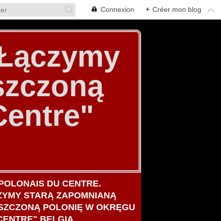
Connexion
+
Créer mon blog
. Łączymy
szczoną
Centre"
POLONAIS DU CENTRE.
ZYMY STARĄ ZAPOMNIANĄ
SZCZONĄ POLONIĘ W OKRĘGU
CENTRE" BELGIA