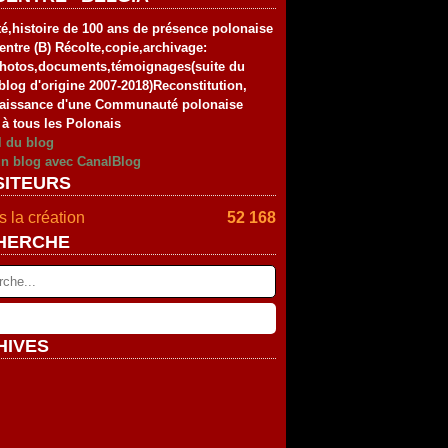
té,histoire de 100 ans de présence polonaise
entre (B) Récolte,copie,archivage:
photos,documents,témoignages(suite du
blog d'origine 2007-2018)Reconstitution,
aissance d'une Communauté polonaise
 à tous les Polonais
l du blog
un blog avec CanalBlog
SITEURS
 la création
52 168
HERCHE
HIVES
rier
(2)
vier
embre
(2)
(4)
tembre
embre
(4)
(2)