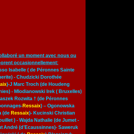
ollaboré un moment avec nous ou
borent occasionnellement:
so Isabelle ( de Péronnes Sainte
erite) - Chudzicki Dorothée
aix
)-J Marc Troch (de Houdeng
ies) - Mlodianowski Irek ( Bruxelles)
traszek Rozwita † (de Péronnes
bonnages-
Ressaix
) – Ogonowska
a (de
Ressaix
)- Kucinski Christian
uillet ) -
Wajda Nathalie (de Jumet
-
t André (d’Ecaussinnes)- Saweruk