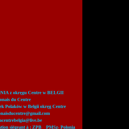
IA z okręgu Centre w BELGII
lonais du Centre
ek Polaków w Belgii okręg Centre
lonaisducentre@gmail.com
acentrebelgia@live.be
ation siégeant à : ZPB_
PMSz-
Polonia