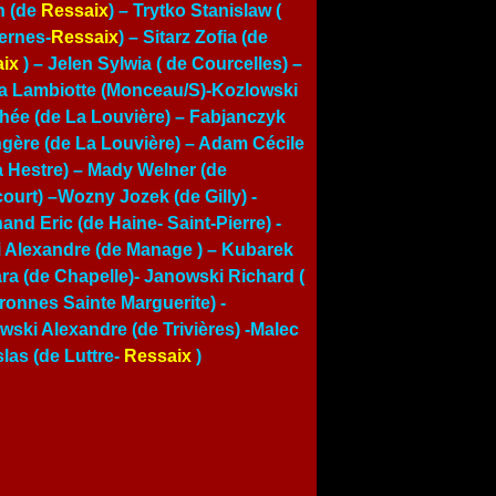
n (de
Ressaix
) – Trytko Stanislaw (
ernes-
Ressaix
) – Sitarz Zofia (de
ix
) –
Jelen Sylwia ( de Courcelles)
–
a Lambiotte (Monceau/S)-Kozlowski
hée (de La Louvière) – Fabjanczyk
gère (de La Louvière) – Adam Cécile
a Hestre) – Mady Welner (de
court) –Wozny Jozek (de Gilly) -
and Eric (de Haine- Saint-Pierre) -
i Alexandre (de Manage ) – Kubarek
ra (de Chapelle)- Janowski Richard (
ronnes Sainte Marguerite) -
wski Alexandre (de Trivières) -Malec
slas (de Luttre-
Ressaix
)