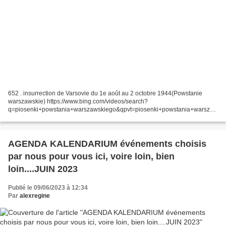
652 . insurrection de Varsovie du 1e août au 2 octobre 1944(Powstanie
warszawskie) https://www.bing.com/videos/search?
q=piosenki+powstania+warszawskiego&qpvt=piosenki+powstania+warszaw
skiego&FORM=VDRE En hommage à la maman de Marc SZEREMETA qui a
passé...
AGENDA KALENDARIUM événements choisis
par nous pour vous ici, voire loin, bien
loin....JUIN 2023
Publié le 09/06/2023 à 12:34
Par
alexregine