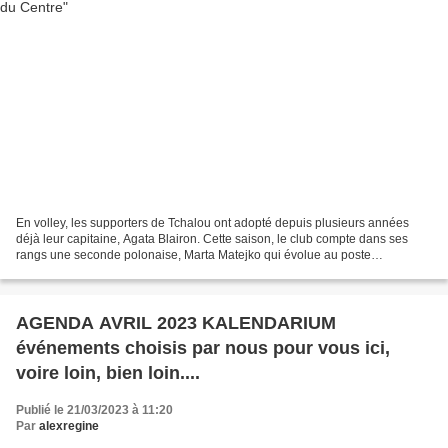
En volley, les supporters de Tchalou ont adopté depuis plusieurs années
déjà leur capitaine, Agata Blairon. Cette saison, le club compte dans ses
rangs une seconde polonaise, Marta Matejko qui évolue au poste
d’attaquante. Les deux joueuses se sentent...
AGENDA AVRIL 2023 KALENDARIUM
événements choisis par nous pour vous ici,
voire loin, bien loin....
Publié le 21/03/2023 à 11:20
Par
alexregine