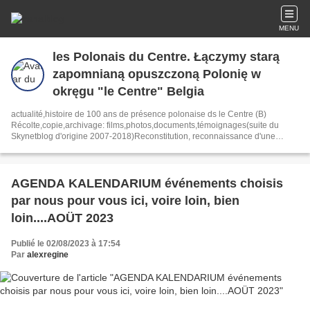
MENU
les Polonais du Centre. Łączymy starą
zapomnianą opuszczoną Polonię w
okręgu "le Centre" Belgia
actualité,histoire de 100 ans de présence polonaise ds le Centre (B)
Récolte,copie,archivage: films,photos,documents,témoignages(suite du
Skynetblog d'origine 2007-2018)Reconstitution, reconnaissance d'une
Communauté polonaise élargie à tous les Polonais
AGENDA KALENDARIUM événements choisis
par nous pour vous ici, voire loin, bien
loin....AOÜT 2023
Publié le 02/08/2023 à 17:54
Par
alexregine