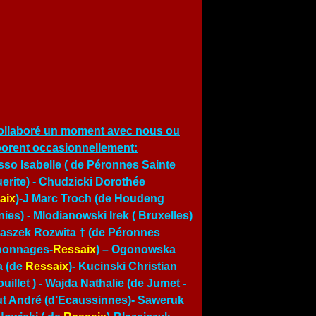
ollaboré un moment avec nous ou
borent occasionnellement:
so Isabelle ( de Péronnes Sainte
erite) - Chudzicki Dorothée
aix
)-J Marc Troch (de Houdeng
ies) - Mlodianowski Irek ( Bruxelles)
traszek Rozwita † (de Péronnes
bonnages-
Ressaix
) – Ogonowska
a (de
Ressaix
)- Kucinski Christian
uillet ) -
Wajda Nathalie (de Jumet
-
t André (d’Ecaussinnes)- Saweruk