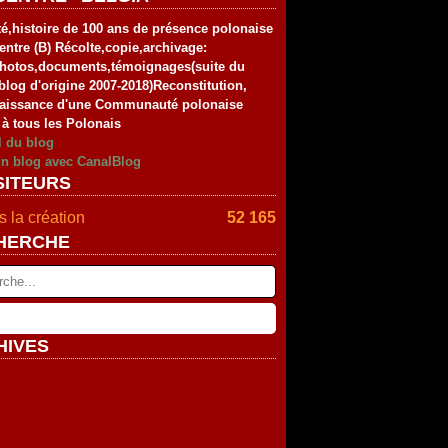
té,histoire de 100 ans de présence polonaise
entre (B) Récolte,copie,archivage:
photos,documents,témoignages(suite du
blog d'origine 2007-2018)Reconstitution,
aissance d'une Communauté polonaise
 à tous les Polonais
l du blog
un blog avec CanalBlog
SITEURS
 la création
52 165
HERCHE
HIVES
rier
(2)
vier
embre
(2)
(4)
tembre
embre
(4)
(2)