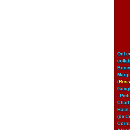
Ont c
colla
Bones
Margu
(
Ress
Goegn
- Pie
Char
Halin
(de Co
Cornu