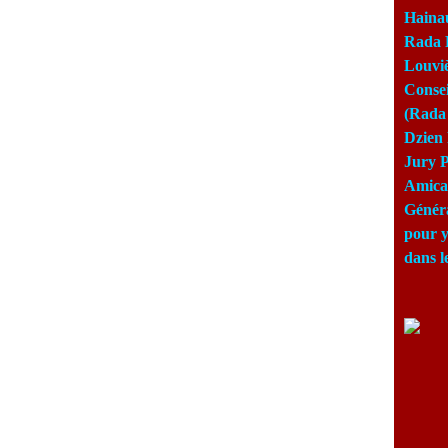
Haina
Rada 
Louviè
Consei
(Rada 
Dzien 
Jury P
Amical
Génér
pour y
dans l