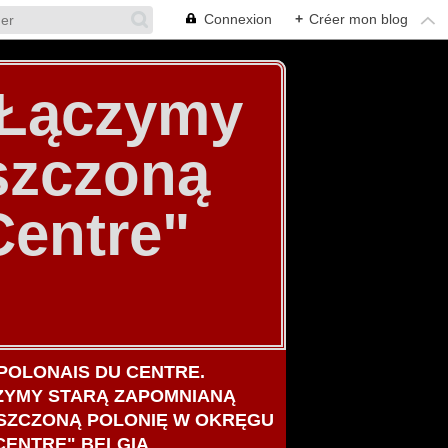
Connexion
+
Créer mon blog
. Łączymy
szczoną
Centre"
POLONAIS DU CENTRE.
ZYMY STARĄ ZAPOMNIANĄ
SZCZONĄ POLONIĘ W OKRĘGU
CENTRE" BELGIA