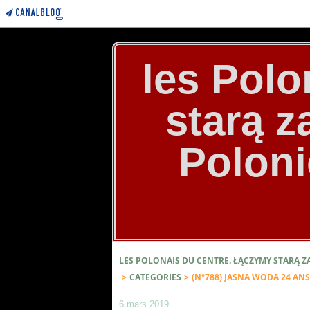
les Polo
starą 
Poloni
LES POLONAIS DU CENTRE. ŁĄCZYMY STARĄ 
>
CATEGORIES
>
(N°788) JASNA WODA 24 AN
6 mars 2019