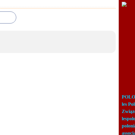
POLON
les Po
Związ
lespo
poloni
associ