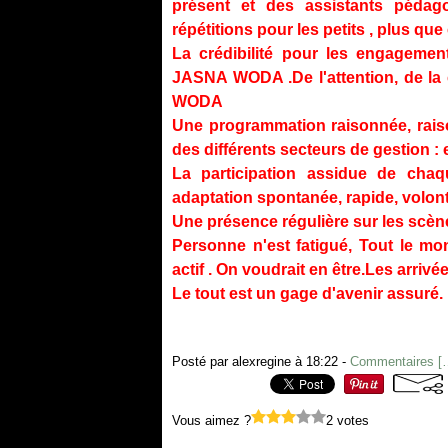
présent et des assistants pédag
répétitions pour les petits , plus q
La crédibilité pour les engageme
JASNA WODA .De l'attention, de la
WODA
Une programmation raisonnée, rais
des différents secteurs de gestion : 
La participation assidue de chaq
adaptation spontanée, rapide, volontai
Une présence régulière sur les scène
Personne n'est fatigué, Tout le mo
actif . On voudrait en être.Les arriv
Le tout est un gage d'avenir assuré.
Posté par alexregine à 18:22 -
Commentaires [
Vous aimez ?
2 votes