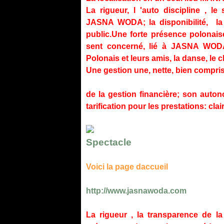
La rigueur, l 'auto discipline , 
JASNA WODA; la disponibilité, la 
public.Une forte présence polonai
sent concerné, lié à JASNA WODA.
Polonais et leurs amis, la danse, le 
Une gestion une, nette, bien
La clarté, la tr
de la gestion financière; son auton
tarification pour les prestations: clai
Spectacle
Voici la page daccueil
http://www.jasnawoda.com
La rigueur , la transparence de la