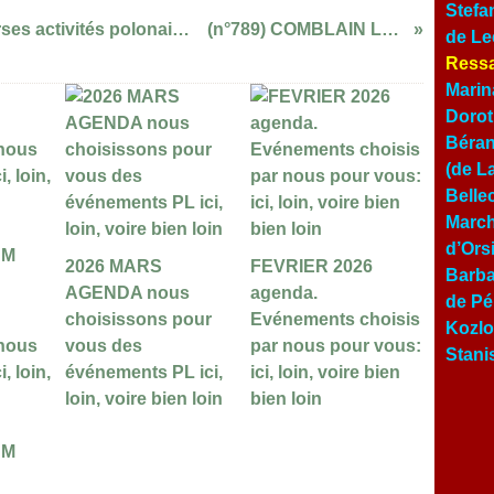
Stefa
KALENDARIUM AGENDA de diverses activités polonaises choisies ici, ailleurs, loin, voire très loin
(n°789) COMBLAIN LA TOUR wiadomosci
de Le
Ressa
Marin
Dorot
Béran
(de L
Belle
March
d’Ors
2026 MARS
FEVRIER 2026
Barba
AGENDA nous
agenda.
de Pé
choisissons pour
Evénements choisis
Kozlo
 nous
vous des
par nous pour vous:
Stani
, loin,
événements PL ici,
ici, loin, voire bien
loin, voire bien loin
bien loin
UM