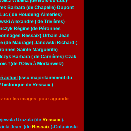
owicz Wioleta (de Bois-du-Luc)-
ek Barbara (de Chapelle)-Dupont
Luc ( de Houdeng-Aimeries)-
wski Alexandre ( de Trivières)-
nczyk Régine (de Péronnes-
onnages-Ressaix)-Urbain Jean-
e (de Maurage)-Janowski Richard (
ronnes-Sainte-Marguerite)-
czyk Barbara ( de Carnières)-Czak
ois †(de l’Olive à Morlanwelz)
é actuel
(issu majoritairement du
historique de Ressaix )
ez sur les images pour agrandir
jewsla Urszula (de
Ressaix
)-
icki Jean (de
Ressaix
)-Golusinski