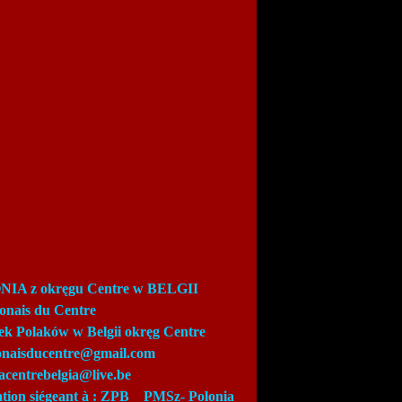
IA z okręgu Centre w BELGII
lonais du Centre
ek Polaków w Belgii okręg Centre
lonaisducentre@gmail.com
acentrebelgia@live.be
ation siégeant à : ZPB_
PMSz-
Polonia