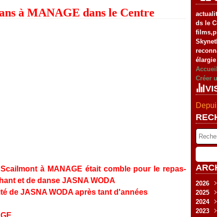
ans à MANAGE dans le Centre
actuali
ds le C
films,
Skynet
reconn
élargie
Accuei
Créer 
VI
Depuis
REC
ARC
u Scailmont à MANAGE était comble pour le repas-
 chant et de danse JASNA WODA
2026
italité de JASNA WODA après tant d'années
2025
Fév
2024
Jan
Nov
2023
Sep
Déc
NAGE