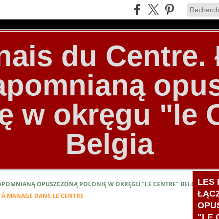
nais du Centre
zapomnianą opu
ę w okręgu "le 
Belgia
LES 
ZAPOMNIANĄ OPUSZCZONĄ POLONIĘ W OKRĘGU "LE CENTRE" BELGIA
ŁĄC
S À MANAGE DANS LE CENTRE
OPU
"LE 