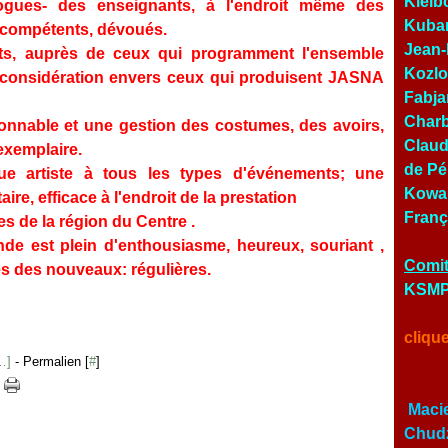
Kielb
ogues- des enseignants, à l'endroit même des
Kubar
ue compétents, dévoués.
Jean-
nts, auprès de ceux qui programment l'ensemble
Kozlo
 considération envers ceux qui produisent JASNA
Fabja
Charb
onnable et une gestion des costumes, des avoirs,
Claud
exemplaire.
de Pé
ue artiste à tous les types d'événements; une
Kowal
re, efficace à l'endroit de la prestation
Franç
s de la région du Centre .
nde est plein d'enthousiasme, heureux, souriant ,
Comit
ées des nouveaux: régulières.
KSMP 
cliqu
…
]
- Permalien [
#
]
Macie
Chudz