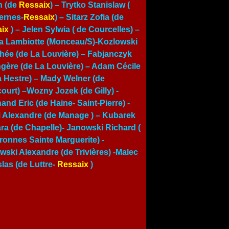
n (de
Ressaix
) – Trytko Stanislaw (
ernes-
Ressaix
) – Sitarz Zofia (de
ix
) –
Jelen Sylwia ( de Courcelles)
–
a Lambiotte (Monceau/S)-Kozlowski
hée (de La Louvière) – Fabjanczyk
gère (de La Louvière) – Adam Cécile
a Hestre) – Mady Welner (de
court) –Wozny Jozek (de Gilly) -
and Eric (de Haine- Saint-Pierre) -
i Alexandre (de Manage ) – Kubarek
ra (de Chapelle)- Janowski Richard (
ronnes Sainte Marguerite) -
wski Alexandre (de Trivières) -Malec
slas (de Luttre-
Ressaix
)