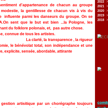
2022
Juil
Oct
Déc
le sentiment d'appartenance de chacun au groupe
2021
Mai
Sep
Nov
Déc
modestie, la gentillesse de chacun vis à vis du
2020
Avri
Jui
Oct
Nov
Déc
2019
Fév
Mai
Sep
Oct
Nov
Déc
se influente parmi les danseurs du groupe. On se
2018
Jan
Avri
Aoû
Sep
Oct
Nov
Déc
On sent que le but est bien ...la Pologne, les
Mar
Jui
Aoû
Sep
Sep
Nov
Déc
chant du folklore polonais, et, pas autre chose.
Fév
Mai
Jui
Juil
Aoû
Oct
Nov
 comprise, connue de tous les artistes.
Jan
Avri
Mai
Jui
Jui
Sep
Oct
Mar
Avri
Mai
Mai
Aoû
Sep
ansparence , la rigueur
Fév
Mar
Avri
Mar
Juil
Aoû
omie, le bénévolat total, son indépendance et une
Jan
Fév
Mar
Fév
Jui
Juil
re, explicite, sensée, abordable, attirante
Jan
Fév
Jan
Mai
Jui
Jan
Avri
Mai
Mar
Fév
Jan
comit
 gestion artisitique par un chorégraphe toujours