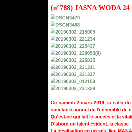
(n°788) JASNA WODA 24 
Ce samedi 2 mars 2019, la salle d
spectacle annuel de l'ensemble de
Qu'est-ce qui fait le succès et la v
D'abord un talent évident, la classe
La localisation en un seul lieu MA