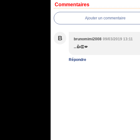
Commentaires
Ajouter un commentaire
B
brunomimi2008
09/03/2019 13:11
...👍👏💋
Répondre