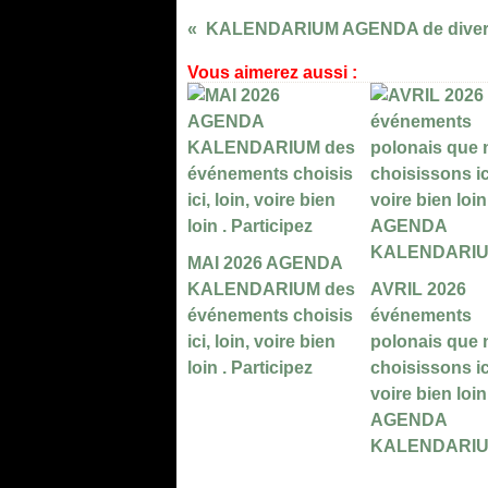
Vous aimerez aussi :
MAI 2026 AGENDA
KALENDARIUM des
AVRIL 2026
événements choisis
événements
ici, loin, voire bien
polonais que
loin . Participez
choisissons ici
voire bien loin
AGENDA
KALENDARI