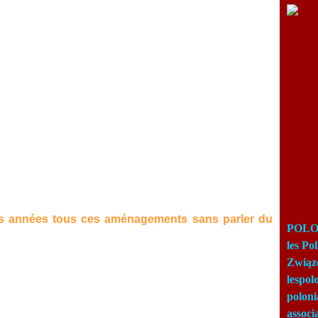
s années tous ces aménagements sans parler du
POLON
les Po
Związ
lespo
poloni
associ