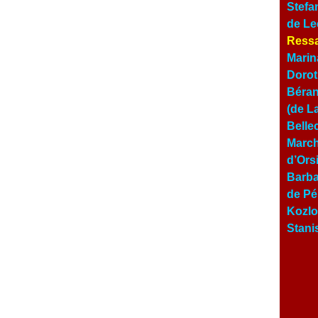
Stefa
de Le
Ressa
Marin
Dorot
Béran
(de L
Belle
March
d’Ors
Barba
de Pé
Kozlo
Stani