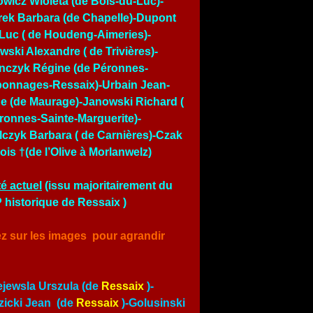
owicz Wioleta (de Bois-du-Luc)-
ek Barbara (de Chapelle)-Dupont
Luc ( de Houdeng-Aimeries)-
wski Alexandre ( de Trivières)-
nczyk Régine (de Péronnes-
onnages-Ressaix)-Urbain Jean-
e (de Maurage)-Janowski Richard (
ronnes-Sainte-Marguerite)-
czyk Barbara ( de Carnières)-Czak
ois †(de l’Olive à Morlanwelz)
é actuel
(issu majoritairement du
historique de Ressaix )
ez sur les images pour agrandir
jewsla Urszula (de
Ressaix
)-
icki Jean (de
Ressaix
)-Golusinski