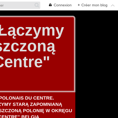
Connexion
+
Créer mon blog
. Łączymy
szczoną
Centre"
POLONAIS DU CENTRE.
ZYMY STARĄ ZAPOMNIANĄ
SZCZONĄ POLONIĘ W OKRĘGU
CENTRE" BELGIA