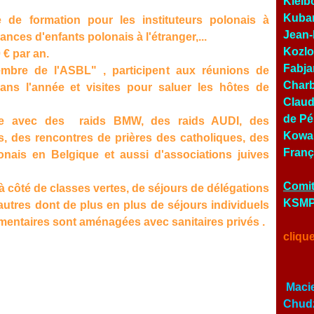
Kielb
Kubar
 de formation pour les instituteurs polonais à
Jean-
ances d'enfants polonais à l'étranger,...
Kozlo
 € par an.
Fabja
mbre de l'ASBL" , participent aux réunions de
Charb
dans l'année et visites pour saluer les hôtes de
Claud
de Pé
core avec des raids BMW, des raids AUDI, des
Kowal
, des rencontres de prières des catholiques, des
Franç
onais en Belgique et aussi d'associations juives
Comit
 à côté de classes vertes, de séjours de délégations
KSMP 
utres dont de plus en plus de séjours individuels
entaires sont aménagées avec sanitaires privés .
cliqu
Macie
Chudz