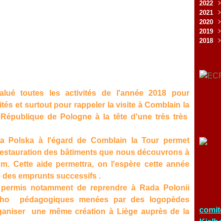
2022
Juil
Oct
Déc
2021
Mai
Sep
Nov
Déc
2020
Avri
Jui
Oct
Nov
Déc
2019
Fév
Mai
Sep
Oct
Nov
Déc
2018
Jan
Avri
Aoû
Sep
Oct
Nov
Déc
Mar
Jui
Aoû
Sep
Sep
Nov
Déc
Fév
Mai
Jui
Juil
Aoû
Oct
Nov
Jan
Avri
Mai
Jui
Jui
Sep
Oct
Mar
Avri
Mai
Mai
Aoû
Sep
Fév
Mar
Avri
Mar
Juil
Aoû
lué toutes les activités de l'année 2018 pour
Jan
Fév
Mar
Fév
Jui
Juil
ités et surtout pour rappeler la visite à Comblain la
Jan
Fév
Jan
Mai
Jui
Jan
Avri
Mai
 République de Pologne à la tête d'une très très
Mar
Fév
ta Polska à l'égard de Comblain la Tour permet
Jan
a restauration des bâtiments que nous découvrons à
m. Cette aide permettra, on l'espère cette année
te des emprunts successifs .
 permis notamment de reprendre à Rada Polonii
psycho pédagogiques menées par des logopèdes
comit
rganiser une même création à Liège auprès de la