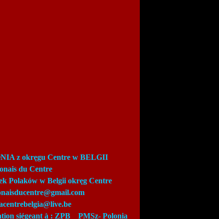
IA z okręgu Centre w BELGII
lonais du Centre
ek Polaków w Belgii okręg Centre
lonaisducentre@gmail.com
acentrebelgia@live.be
ation siégeant à : ZPB_
PMSz-
Polonia