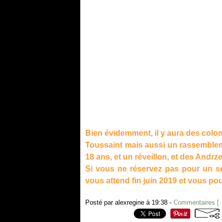
Bien évidemment, il y aura des colon
Toussaint mais aussi un rassemblem
18 ans, et un réveillon, et des Andrzejk
Si vous ne réservez pas pour un sé
vous attend fin juin 2019 et vous pour
Posté par alexregine à 19:38 -
Commentaires [