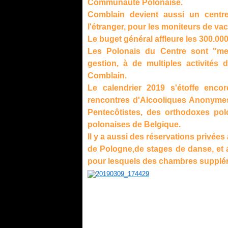
Communauté Polonaise.
Comblain devient aussi un centre
l'étranger, pour les moniteurs de vac
Le buget général affleure les 300.000
Les Polonais du Centre sont "me
gestion, à de multiples activités 
Comblain.
Le calendrier 2019 s'étoffe en
rencontres d'Alcooliques Anonymes
Pentecôtistes, des orthodoxes pol
polonaises de Belgique.
Il y a aussi des réservations privées
de Pologne,de stages de danse, et a
pour lesquels des chambres supplém