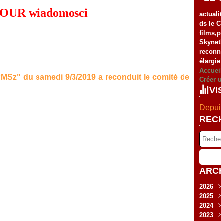
OUR wiadomosci
actuali
ds le C
films,
Skynet
reconn
élargie
Accuei
MSz" du samedi 9/3/2019 a reconduit le comité de
Créer 
VI
Depuis
REC
ARC
2026
2025
Fév
2024
Jan
Nov
2023
Sep
Déc