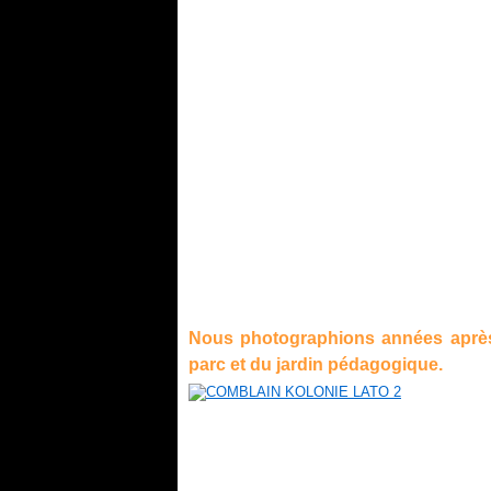
Nous photographions années aprè
parc et du jardin pédagogique.