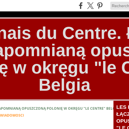
nais du Centre
zapomnianą opu
ę w okręgu "le 
Belgia
LES 
ZAPOMNIANĄ OPUSZCZONĄ POLONIĘ W OKRĘGU "LE CENTRE" BELGIA
ŁĄC
R WIADOMOSCI
OPU
"LE 