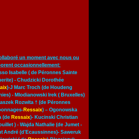
ollaboré un moment avec nous ou
borent occasionnellement:
so Isabelle ( de Péronnes Sainte
erite) - Chudzicki Dorothée
aix
)-J Marc Troch (de Houdeng
ies) - Mlodianowski Irek ( Bruxelles)
traszek Rozwita † (de Péronnes
bonnages-
Ressaix
) – Ogonowska
a (de
Ressaix
)- Kucinski Christian
uillet ) -
Wajda Nathalie (de Jumet
-
t André (d’Ecaussinnes)- Saweruk