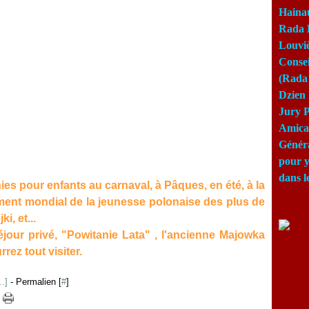
Haina
Rada 
Louviè
Consei
(Rada 
Dzien 
Jury P
Amical
Génér
pour y
dans l
ies pour enfants au carnaval, à Pâques, en été, à la
ent mondial de la jeunesse polonaise des plus de
i, et...
jour privé, "Powitanie Lata" , l'ancienne Majowka
rez tout visiter.
…
]
- Permalien [
#
]