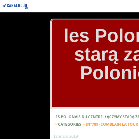
les Polo
starą 
Poloni
LES POLONAIS DU CENTRE. ŁĄCZYMY STARĄ 
>
CATEGORIES
>
(N°789) COMBLAIN LA TOU
12 mars 2019