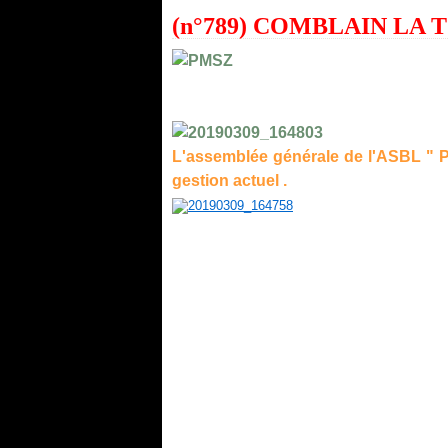
(n°789) COMBLAIN LA T
L'assemblée générale de l'ASBL " P
gestion actuel .