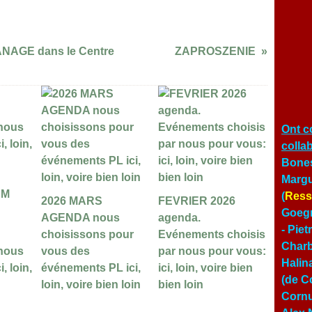
NAGE dans le Centre
ZAPROSZENIE
Ont c
colla
Bones
Margu
(
Ress
2026 MARS
FEVRIER 2026
Goegn
AGENDA nous
agenda.
- Pie
choisissons pour
Evénements choisis
Char
 nous
vous des
par nous pour vous:
Halin
, loin,
événements PL ici,
ici, loin, voire bien
(de Co
loin, voire bien loin
bien loin
Cornu