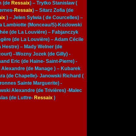
n (de
Ressaix
) – Trytko Stanislaw (
ernes-
Ressaix
) – Sitarz Zofia (de
ix
) –
Jelen Sylwia ( de Courcelles)
–
a Lambiotte (Monceau/S)-Kozlowski
hée (de La Louvière) – Fabjanczyk
gère (de La Louvière) – Adam Cécile
a Hestre) – Mady Welner (de
court) –Wozny Jozek (de Gilly) -
and Eric (de Haine- Saint-Pierre) -
i Alexandre (de Manage ) – Kubarek
ra (de Chapelle)- Janowski Richard (
ronnes Sainte Marguerite) -
wski Alexandre (de Trivières) -Malec
slas (de Luttre-
Ressaix
)