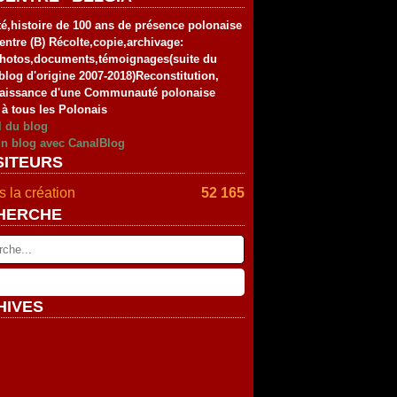
té,histoire de 100 ans de présence polonaise
entre (B) Récolte,copie,archivage:
photos,documents,témoignages(suite du
blog d'origine 2007-2018)Reconstitution,
aissance d'une Communauté polonaise
 à tous les Polonais
l du blog
un blog avec CanalBlog
SITEURS
 la création
52 165
HERCHE
HIVES
rier
(2)
vier
embre
(2)
(4)
tembre
embre
(4)
(2)