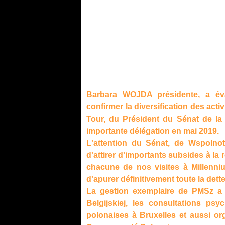
Barbara WOJDA présidente, a éva
confirmer la diversification des activ
Tour, du Président du Sénat de la
importante délégation en mai 2019.
L'attention du Sénat, de Wspolno
d'attirer d'importants subsides à l
chacune de nos visites à Millenniu
d'apurer définitivement toute la det
La gestion exemplaire de PMSz a
Belgijskiej, les consultations 
polonaises à Bruxelles et aussi o