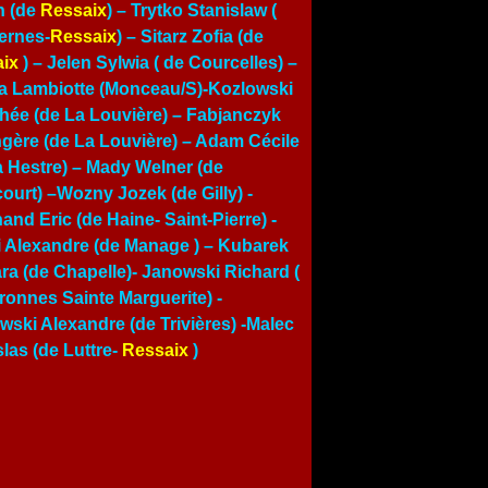
n (de
Ressaix
) – Trytko Stanislaw (
ernes-
Ressaix
) – Sitarz Zofia (de
ix
) –
Jelen Sylwia ( de Courcelles)
–
a Lambiotte (Monceau/S)-Kozlowski
hée (de La Louvière) – Fabjanczyk
gère (de La Louvière) – Adam Cécile
a Hestre) – Mady Welner (de
court) –Wozny Jozek (de Gilly) -
and Eric (de Haine- Saint-Pierre) -
i Alexandre (de Manage ) – Kubarek
ra (de Chapelle)- Janowski Richard (
ronnes Sainte Marguerite) -
wski Alexandre (de Trivières) -Malec
slas (de Luttre-
Ressaix
)