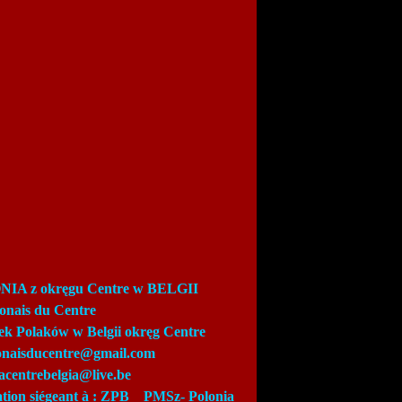
IA z okręgu Centre w BELGII
lonais du Centre
ek Polaków w Belgii okręg Centre
lonaisducentre@gmail.com
acentrebelgia@live.be
ation siégeant à : ZPB_
PMSz-
Polonia