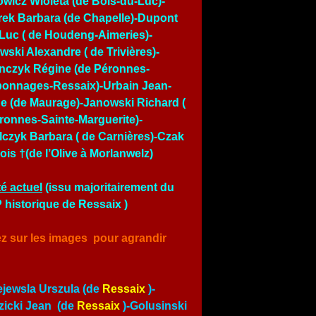
owicz Wioleta (de Bois-du-Luc)-
ek Barbara (de Chapelle)-Dupont
Luc ( de Houdeng-Aimeries)-
wski Alexandre ( de Trivières)-
nczyk Régine (de Péronnes-
onnages-Ressaix)-Urbain Jean-
e (de Maurage)-Janowski Richard (
ronnes-Sainte-Marguerite)-
czyk Barbara ( de Carnières)-Czak
ois †(de l’Olive à Morlanwelz)
é actuel
(issu majoritairement du
historique de Ressaix )
ez sur les images pour agrandir
jewsla Urszula (de
Ressaix
)-
icki Jean (de
Ressaix
)-Golusinski