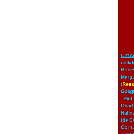
Ont c
colla
Bones
Margu
(
Ress
Goegn
- Pie
Char
Halin
(de Co
Cornu