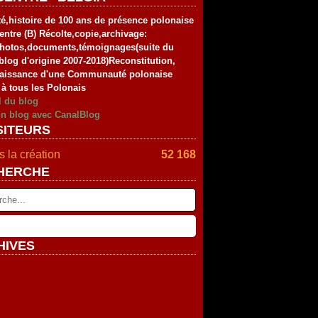
té,histoire de 100 ans de présence polonaise
entre (B) Récolte,copie,archivage:
photos,documents,témoignages(suite du
blog d'origine 2007-2018)Reconstitution,
aissance d'une Communauté polonaise
 à tous les Polonais
l du blog
un blog avec CanalBlog
SITEURS
 la création
52 168
HERCHE
HIVES
rier
(2)
vier
embre
(2)
(4)
tembre
embre
(4)
(2)