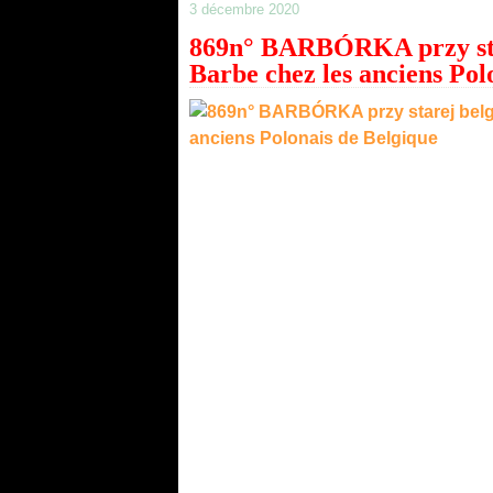
3 décembre 2020
869n° BARBÓRKA przy stare
Barbe chez les anciens Pol