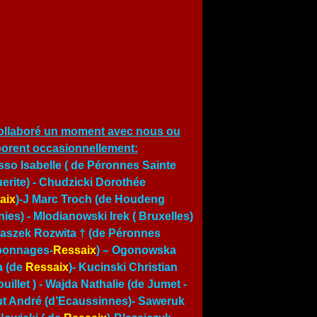
ollaboré un moment avec nous ou
borent occasionnellement:
so Isabelle ( de Péronnes Sainte
erite) - Chudzicki Dorothée
aix
)-J Marc Troch (de Houdeng
ies) - Mlodianowski Irek ( Bruxelles)
traszek Rozwita † (de Péronnes
bonnages-
Ressaix
) – Ogonowska
a (de
Ressaix
)- Kucinski Christian
uillet ) -
Wajda Nathalie (de Jumet
-
t André (d’Ecaussinnes)- Saweruk