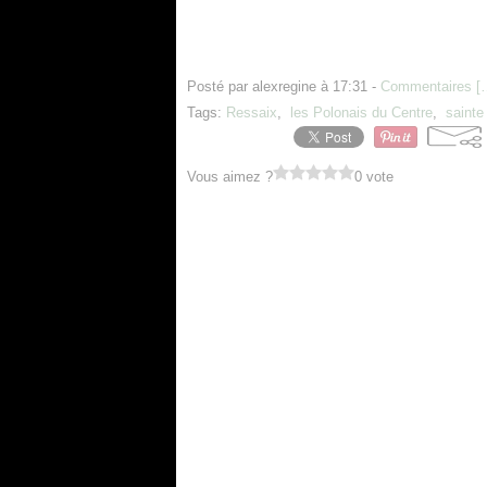
Posté par alexregine à 17:31 -
Commentaires [
Tags:
Ressaix
,
les Polonais du Centre
,
sainte
Vous aimez ?
0 vote