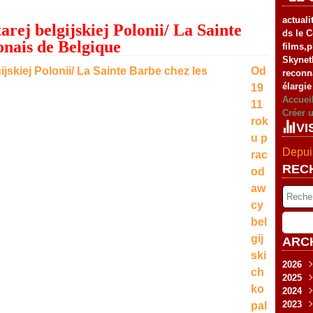
actuali
j belgijskiej Polonii/ La Sainte
ds le C
onais de Belgique
films,
Skynet
Od
reconn
élargie
19
Accuei
11
Créer 
rok
VI
u p
Depuis
rac
REC
od
aw
cy
bel
gij
ARC
ski
2026
ch
2025
Fév
ko
2024
Jan
Nov
2023
Sep
Déc
pal