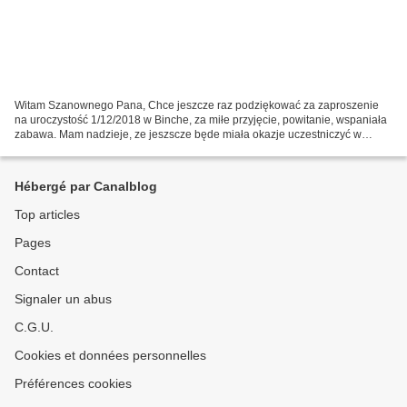
Witam Szanownego Pana, Chce jeszcze raz podziękować za zaproszenie
na uroczystość 1/12/2018 w Binche, za miłe przyjęcie, powitanie, wspaniała
zabawa. Mam nadzieje, ze jeszscze będe miała okazje uczestniczyć w
takich spotkaniach Poloni. Serdecznie pozdrawiam....
Hébergé par Canalblog
Top articles
Pages
Contact
Signaler un abus
C.G.U.
Cookies et données personnelles
Préférences cookies