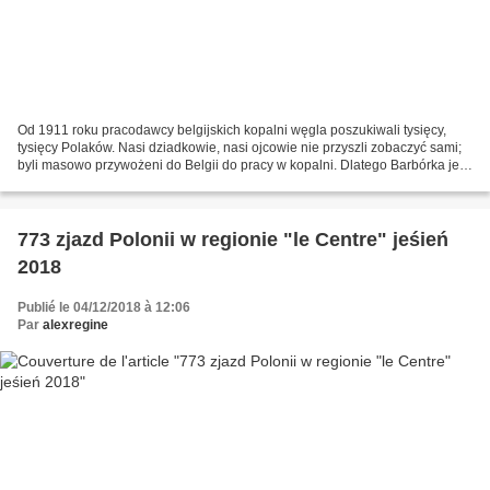
Od 1911 roku pracodawcy belgijskich kopalni węgla poszukiwali tysięcy,
tysięcy Polaków. Nasi dziadkowie, nasi ojcowie nie przyszli zobaczyć sami;
byli masowo przywożeni do Belgii do pracy w kopalni. Dlatego Barbórka jest
bardzo ważnym świętem dla nas,...
773 zjazd Polonii w regionie "le Centre" jeśień
2018
Publié le 04/12/2018 à 12:06
Par
alexregine