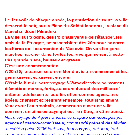
Le 1er août de chaque année, la population de toute la ville
descend le soir, sur la Place du Soldat Inconnu , la place du
Maréchal Jozef Pilsudski
La ville, la Pologne, des Polonais venus de l'étranger, les
amis de la Pologne, se rassemblent dès 20h pour honorer
les héros de l'Insurrection de Varsovie. On voit les gens
marcher, marcher dans toutes les rues qui mènent à cette
très grande place, heureux et graves.
C'est une commémoration.
A 20h30, la transmission en Mondiovision commence et les
gens arrivent et arrivent encore.
C'était le but de notre voyage à Varsovie: vivre ce moment
d'émotion intense, forte, au cours duquel des milliers d'
enfants, adolescents, adultes et personnes âgées, très
âgées, chantent et pleurent ensemble, tout simplement.
Venez voir l'an prochain, comment on aime une ville,
comment on aime ce pays qui est le nôtre, le vôtre aussi.
Notre voyage de 4 jours à Varsovie préparé par nous, pas par
agence ni pseudo-organisateur, commandé préparé dès février
,a coûté à peine 220€ tout, tout, tout compris, oui, tout, tout
compris y compris des extras, et la bonne quinzaine de taxis