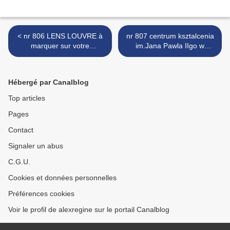
< nr 806 LENS LOUVRE à
nr 807 centrum ksztalcenia
marquer sur votre
im.Jana Pawla IIgo w
calendrier mural - à deux
Brukseli ...Festyn szkolny >
pas de chez nous, à voir
absolument
Hébergé par Canalblog
Top articles
Pages
Contact
Signaler un abus
C.G.U.
Cookies et données personnelles
Préférences cookies
Voir le profil de alexregine sur le portail Canalblog