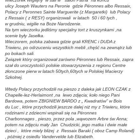
ulicy Joseph Wauters na Peronie gdzie Péronnes albo Ressaix,
Polacy z Peronnes Sainte Marguerite (z Margaretki) lub Polacy
z Ressaix ( z RESY) organizowali w latach 50 i 60 tych ,
w grudniu, wigilie na Boże Narodzenie.
Na tym wieczorku jedliśmy specjalny tort z kruszynkami ,na
scenie były Jasełka.
Wieczorem, polska zabawa gdzie grali KRENC i DUDA z
Triwieru, po odrzuceniu wszystkich mebli ,chęść na zewnątrz lub
po bokach sali.
Związek który organizował zarówno Péronnes lub Ressaix, zapra
szał do uroczystośći polskie stowarzyszenia z regionu Centre
złonczone pierw w latach 50tych,60tych w Polskiej Macierzy
Szkolnej.
Wtedy Polacy przychodzili na pieszo z daleka jak LEON CZAK z
Chapelle-lez-Herlaimont ,na lewo zdjęcia; koło niego Pani
Bardowa, potem ZBIGNIEW BARDO z „ Kwadratów” w Bois
du Luc , które przychodzili jeszcze dalej niż my z Triwieru, które
rodzinami z zdziecmi wspinali się na Péronnes
Charbonnages , pieszo, przez pola ,wąwozem Arbre św Anna;
potem na zdjęciu mały Jan Chudzicki, jego matka i dwie małe
dzieci , które miely bliżej z Ressaix Baraki ( oboz Camp Roland)
, później z osiedlu Vandervelde lub Elizabeth.