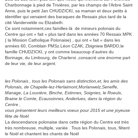
Charbonnage à pied de Trivières, par les champs de l’Arbre Saint
Anne, puis le petit Jan CHUDZICKI, sa maman et deux petits à
identifier qui venaient des baraques de Ressaix plus tard de la
cité Vandervelde ou Elizabeth.
Ce sont notamment,ces familles-là de mineurs polonais du
Centre qui ont « fait » plus tard dans les années 70 Ressaix MPK
( la Mission Catholique Polonaise) , qui ont « fait « dans les
années 60, Comblain PMSz.Léon CZAK, Zbigniew BARDO,le
famille CHUDZICKI, y ont comme beaucoup d’autres du
Borinage, du Limbourg, de Charleroi ,consacré une énorme part
de leur vie, de leur argent.
les Polonais , tous les Polonais sans distinction,et, les amis des
Polonais, de Chapelle-lez-Herlaimont,Morlanwelz,Seneffe,
Manage, La Louvière, Binche, Estinnes, Soignies, le Roeulx,
Braine le Comte, Ecaussinnes, Anderlues, dans la région du
Centre ,
vous présentent leurs meilleurs voeux pour 2015 et une joyeuse
fête de Noël
La descendance polonaise dans cette région du Centre est très
très nombreuse, multiple, variée . Tous les Polonais, tous, fêtent
le Noël et chantent les chants de Noël