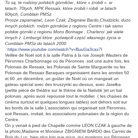
To są te rodziny polskich górników , które « zrobili » w
latach 70tych, MPK Ressaix, które zrobili i robili w latach
60tych, Comblain PMSz.
Prosze zapami
ę
ta
ć
, Leon Czak, Zbigniew Bardo,Chudzicki, du
ż
o
innych polskich rodzin g
ó
rnik
ó
w z regionu Centre i tak samo
polskie g
ó
rniki z regionu Mons Borinage , Charleroi jak wiele
innych z Limburgii które poświęcili część własnego życia w
Comblain PMSz do latach 2000.
https://www.youtube.com/watch?v=BuuGa3cax7I
Veillée de Noël soit à la salle Patria à la rue Joseph Wauters de
Péronnes Charbonnage où de Péronnes soit une autre fois, les
Polonais de Ressaix, les Polonais de Sainte Marguerite ou les
Polonais de Ressaix Baraques organisaient dans les années 50
et 60 ,en décembre, un goûter de Noël où on mangeait un
gateau spécial avec des kruszynki au-dessus, avec Jasełka
(petite pièce de théâtre sur le thème de la Nativité )et un bal
polonais ,après avoir repoussé tout le mobilier ( les chaises de
cinéma surtout et quelques longues tables) soit dehors soit sur
les bords de la salle.L’association qui organisait soit Péronnes,
soit Ressaix, invitait, les associations polonaises de la région du
Centre.
On y venait à pied de Chapelle comme LEON CZAK à gauche de
la photo,Madame et Monsieur ZBIGNIEW BARDO des Carrés de
Bois du Luc ,bien plus loin que nous, qui montions sur Péronnes