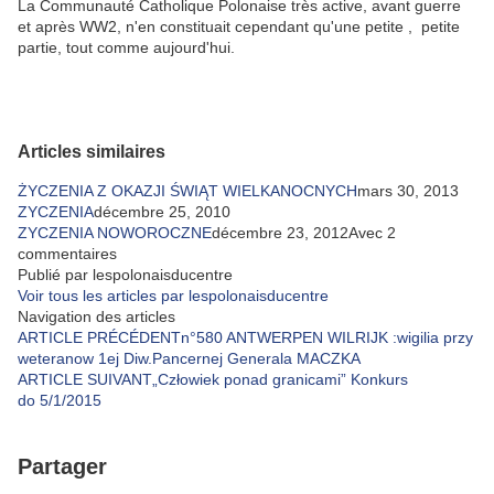
La Communauté Catholique Polonaise très active, avant guerre
et après WW2, n'en constituait cependant qu'une petite , petite
partie, tout comme aujourd'hui.
Articles similaires
ŻYCZENIA Z OKAZJI ŚWIĄT WIELKANOCNYCH
mars 30, 2013
ZYCZENIA
décembre 25, 2010
ZYCZENIA NOWOROCZNE
décembre 23, 2012Avec 2
commentaires
Publié par lespolonaisducentre
Voir tous les articles par lespolonaisducentre
Navigation des articles
ARTICLE PRÉCÉDENTn°580 ANTWERPEN WILRIJK :wigilia przy
weteranow 1ej Diw.Pancernej Generala MACZKA
ARTICLE SUIVANT„Człowiek ponad granicami” Konkurs
do 5/1/2015
Partager