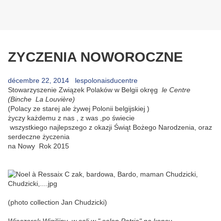
ZYCZENIA NOWOROCZNE
décembre 22, 2014
lespolonaisducentre
Stowarzyszenie Związek Polaków w Belgii okręg
le
Centre
(Binche La Louvière)
(Polacy ze starej ale żywej Polonii belgijskiej )
życzy każdemu z nas , z was ,po świecie
wszystkiego najlepszego z okazji Świąt Bożego Narodzenia, oraz
serdeczne życzenia
na Nowy Rok 2015
(photo collection Jan Chudzicki)
Wieczorek Wigilijny w sali w " salon Patria" na koncu