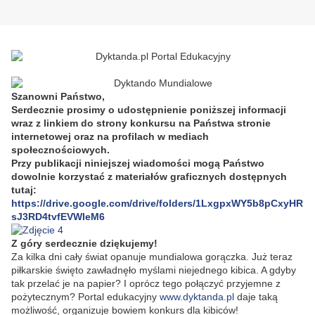
Szanowni Państwo,
Serdecznie prosimy o udostępnienie poniższej informacji
wraz z linkiem do strony konkursu na Państwa stronie
internetowej oraz na profilach w mediach
społecznościowych.
Przy publikacji niniejszej wiadomości mogą Państwo
dowolnie korzystać z materiałów graficznych dostępnych
tutaj:
https://drive.google.com/drive/folders/1LxgpxWY5b8pCxyHR
sJ3RD4tvfEVWIeM6
Z góry serdecznie dziękujemy!
Za kilka dni cały świat opanuje mundialowa gorączka. Już teraz
piłkarskie święto zawładnęło myślami niejednego kibica. A gdyby
tak przelać je na papier? I oprócz tego połączyć przyjemne z
pożytecznym? Portal edukacyjny
www.dyktanda.pl
daje taką
możliwość, organizuje bowiem konkurs dla kibiców!