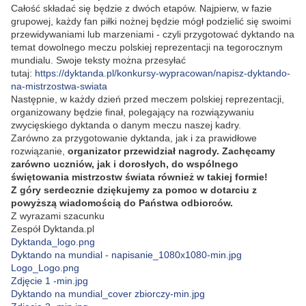
Całość składać się będzie z dwóch etapów. Najpierw, w fazie
grupowej, każdy fan piłki nożnej będzie mógł podzielić się swoimi
przewidywaniami lub marzeniami - czyli przygotować dyktando na
temat dowolnego meczu polskiej reprezentacji na tegorocznym
mundialu. Swoje teksty można przesyłać
tutaj:
https://dyktanda.pl/konkursy-wypracowan/napisz-dyktando-
na-mistrzostwa-swiata
Następnie, w każdy dzień przed meczem polskiej reprezentacji,
organizowany będzie finał, polegający na rozwiązywaniu
zwycięskiego dyktanda o danym meczu naszej kadry.
Zarówno za przygotowanie dyktanda, jak i za prawidłowe
rozwiązanie,
organizator
przewidział nagrody
. Zachęcamy
zarówno uczniów, jak i dorosłych, do wspólnego
świętowania mistrzostw świata również w takiej formie!
Z góry serdecznie dziękujemy za pomoc w dotarciu z
powyższą wiadomością do Państwa odbiorców.
Z wyrazami szacunku
Zespół Dyktanda.pl
Dyktanda_logo.png
Dyktando na mundial - napisanie_1080x1080-min.jpg
Logo_Logo.png
Zdjęcie 1 -min.jpg
Dyktando na mundial_cover zbiorczy-min.jpg