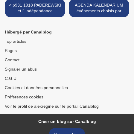
< p931 1918 PADEREWSKI
AGENDA KALENDARIUM
et l' Indépendance
événements choisis par
retrouvée de la Pologne
nous pour vous ici, voire
loin, bien loin...DECEMBRE
2022 >
Hébergé par Canalblog
Top articles
Pages
Contact
Signaler un abus
C.G.U.
Cookies et données personnelles
Préférences cookies
Voir le profil de alexregine sur le portail Canalblog
Créer un blog sur Canalblog