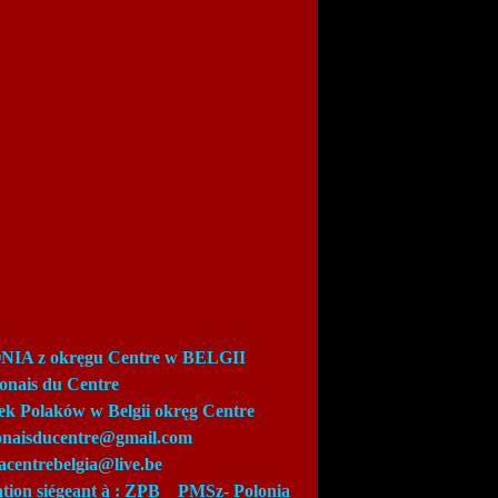
IA z okręgu Centre w BELGII
lonais du Centre
ek Polaków w Belgii okręg Centre
lonaisducentre@gmail.com
acentrebelgia@live.be
ation siégeant à : ZPB_
PMSz-
Polonia