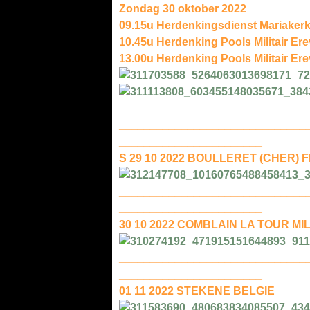
Zondag 30 oktober 2022
09.15u Herdenkingsdienst Mariakerk,
10.45u Herdenking Pools Militair E
13.00u Herdenking Pools Militair Er
______________________________
_______________________
S 29 10 2022 BOULLERET (CHER)
______________________________
_______________________
30 10 2022 COMBLAIN LA TOUR M
______________________________
_______________________
01 11 2022 STEKENE BELGIE