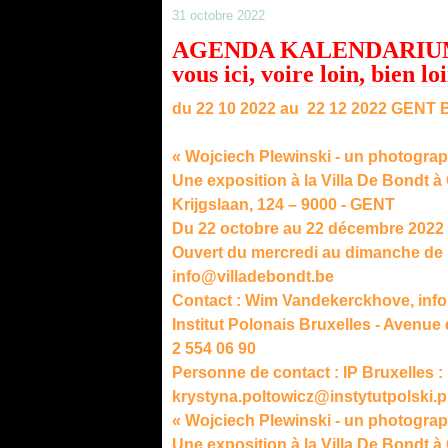
31 octobre 2022
AGENDA KALENDARIUM év
vous ici, voire loin, bien
du 22 10 2022 au 22 12 2022 GENT
« Wojciech Plewinski - un photogra
Une exposition à la Villa De Bondt 
Krijgslaan, 124 – 9000 - GENT
Du 22 octobre au 22 décembre 2022
Ouvert du mercredi au dimanche de 
info@villadebondt.be
Contact : Wim Vandekerckhove, info
Institut Polonais Bruxelles - Avenue 
2 554 06 90
Personne de contact : IP Bruxelles :
krystyna.poltowicz@instytutpolski.p
« Wojciech Plewinski - un photogra
Une exposition à la Villa De Bondt 