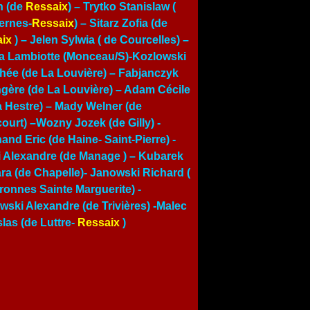
n (de
Ressaix
) – Trytko Stanislaw (
ernes-
Ressaix
) – Sitarz Zofia (de
ix
) –
Jelen Sylwia ( de Courcelles)
–
a Lambiotte (Monceau/S)-Kozlowski
hée (de La Louvière) – Fabjanczyk
gère (de La Louvière) – Adam Cécile
a Hestre) – Mady Welner (de
court) –Wozny Jozek (de Gilly) -
and Eric (de Haine- Saint-Pierre) -
i Alexandre (de Manage ) – Kubarek
ra (de Chapelle)- Janowski Richard (
ronnes Sainte Marguerite) -
wski Alexandre (de Trivières) -Malec
slas (de Luttre-
Ressaix
)