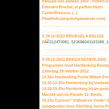
français des années 1950 : Robert D
Édouard Boubat, et parfois Henri
CartierBresson. (...)
Plewiński (wojciechplewinski.com)
______________________________
_________
S 29 10 2022 BRUKSELA BELGIA
W
______________________________
________________________
S 29 10 2022 BREDA NEDERLAND
Programma rond Herdenking Bevrijd
Zaterdag 29 oktober 2022
10.30u Herdenking Pools Militair Er
10.30-12.30u Herdenking bij Vredesk
14.30-15.45u Herdenking bij de ged
Maczek aan de Parade 12, Breda
16.15u Concert "Vrijheid en Vrede" i
aangeboden door Stichting Serce Po