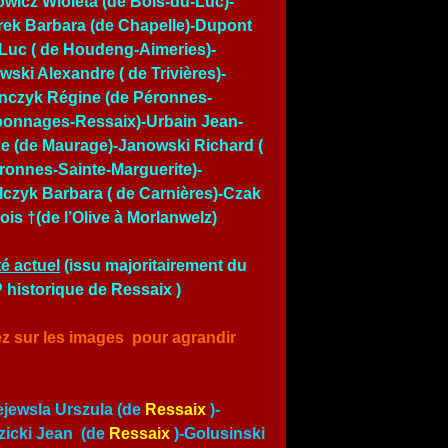
owicz Wioleta (de Bois-du-Luc)-
ek Barbara (de Chapelle)-Dupont
Luc ( de Houdeng-Aimeries)-
wski Alexandre ( de Trivières)-
nczyk Régine (de Péronnes-
onnages-Ressaix)-Urbain Jean-
e (de Maurage)-Janowski Richard (
ronnes-Sainte-Marguerite)-
czyk Barbara ( de Carnières)-Czak
ois †(de l’Olive à Morlanwelz)
é actuel
(issu majoritairement du
historique de Ressaix )
ez sur les images pour agrandir
jewsla Urszula (de
Ressaix
)-
icki Jean (de
Ressaix
)-Golusinski