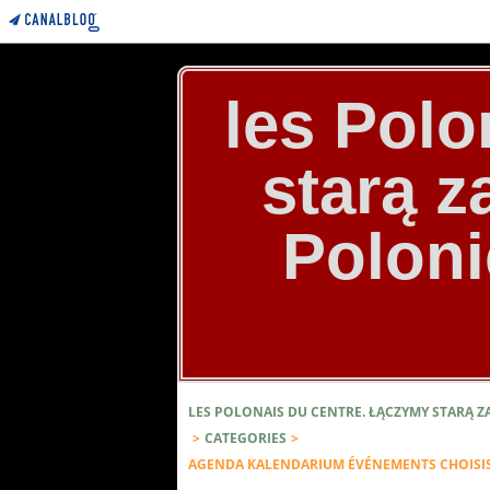
les Polo
starą 
Poloni
LES POLONAIS DU CENTRE. ŁĄCZYMY STARĄ 
>
CATEGORIES
>
AGENDA KALENDARIUM ÉVÉNEMENTS CHOISIS P