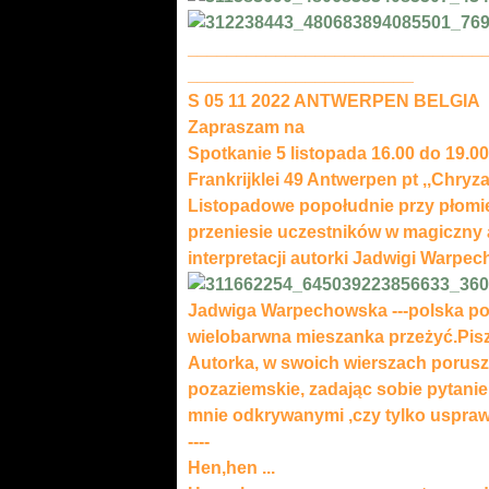
______________________________
_______________________
S 05 11 2022 ANTWERPEN BELGIA
Zapraszam na
Spotkanie 5 listopada 16.00 do 19.00
Frankrijklei 49 Antwerpen pt ,,Chryz
Listopadowe popołudnie przy płomi
przeniesie uczestników w magiczny a
interpretacji autorki Jadwigi Warpec
Jadwiga Warpechowska ---polska poet
wielobarwna mieszanka przeżyć.Pis
Autorka, w swoich wierszach porusza
pozaziemskie, zadając sobie pytani
mnie odkrywanymi ,czy tylko uspra
----
Hen,hen ...