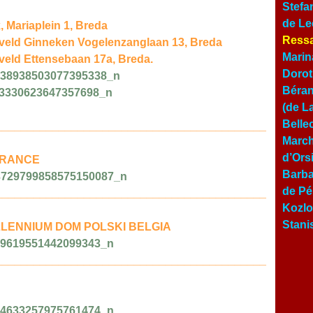
Stefa
de Le
 Mariaplein 1, Breda
Ressa
reveld Ginneken Vogelenzanglaan 13, Breda
Marin
eveld Ettensebaan 17a, Breda.
Dorot
Béran
(de L
Belle
___________________________________________
March
d’Ors
 FRANCE
Barba
de Pé
___________________________________________
Kozlo
Stani
ILLENNIUM DOM POLSKI BELGIA
___________________________________________