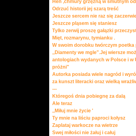
Hen ,chmury grzęzną w smutnym od
Odrzuć historii jej szarą treść
Jeszcze sercem nie raz się zaczerwi
Jeszcze pląsem się staniesz
Tylko zerwij proszę gałązki przeczys
Mięt, rozmarynu, tymianku .
W swoim dorobku twórczym poetka po
,,Diamenty we mgle".Jej wiersze mo
antologiach wydanych w Polsce i w U
próżni"
Autorka posiada wiele nagród i wyr
za kunszt literacki oraz wielką wrażliw
---
Któregoś dnia pobiegnę za dalą
Ale teraz
,,Miłuj mnie życie '
Ty mnie na liściu paproci kołysz
Zaplataj warkocze na wietrze
Swej miłości nie żałuj i całuj