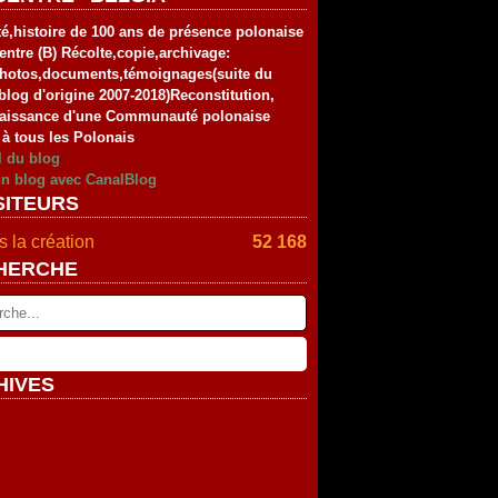
té,histoire de 100 ans de présence polonaise
entre (B) Récolte,copie,archivage:
photos,documents,témoignages(suite du
blog d'origine 2007-2018)Reconstitution,
aissance d'une Communauté polonaise
 à tous les Polonais
l du blog
un blog avec CanalBlog
SITEURS
 la création
52 168
HERCHE
HIVES
rier
(2)
vier
embre
(2)
(4)
tembre
embre
(4)
(2)