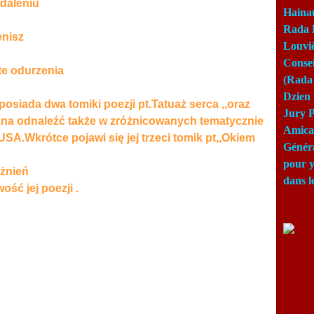
daleniu
Haina
Rada 
enisz
Louviè
Consei
te odurzenia
(Rada 
Dzien 
siada dwa tomiki poezji pt.Tatuaż serca ,,oraz
Jury P
żna odnaleźć także w zróżnicowanych tematycznie
Amical
SA.Wkrótce pojawi się jej trzeci tomik pt,,Okiem
Génér
pour y
óżnień
dans l
ość jej poezji .