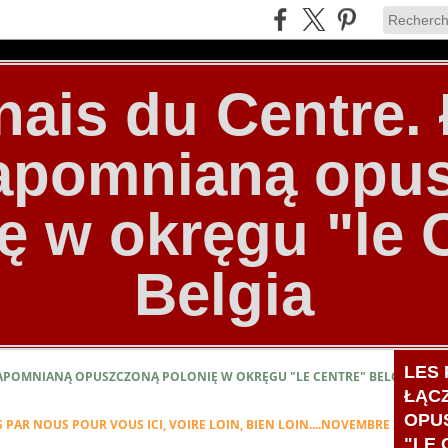
nais du Centre
zapomnianą opu
ę w okręgu "le 
Belgia
LES 
ZAPOMNIANĄ OPUSZCZONĄ POLONIĘ W OKRĘGU "LE CENTRE" BELGIA
ŁĄC
OPU
AR NOUS POUR VOUS ICI, VOIRE LOIN, BIEN LOIN....NOVEMBRE 2022
"LE 