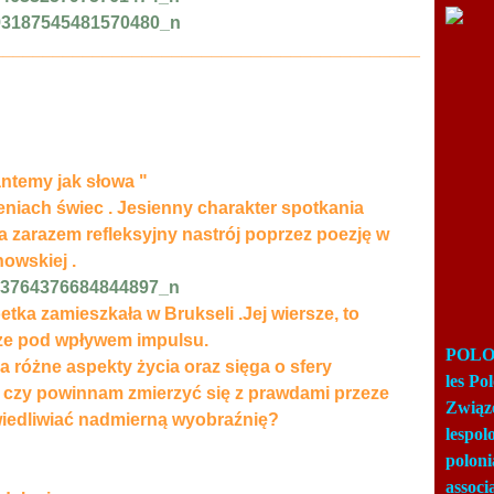
___________________________________________
antemy jak słowa "
eniach świec .
Jesienny charakter spotkania
 zarazem refleksyjny nastrój poprzez poezję w
howskiej .
ka zamieszkała w Brukseli .Jej wiersze, to
ze pod wpływem impulsu.
POLON
 różne aspekty życia oraz sięga o sfery
les Po
e czy powinnam zmierzyć się z prawdami przeze
Związ
wiedliwiać nadmierną wyobraźnię?
lespo
poloni
associ