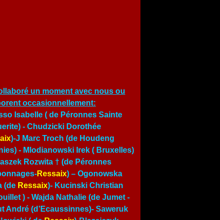
ollaboré un moment avec nous ou
borent occasionnellement:
so Isabelle ( de Péronnes Sainte
erite) - Chudzicki Dorothée
aix
)-J Marc Troch (de Houdeng
ies) - Mlodianowski Irek ( Bruxelles)
traszek Rozwita † (de Péronnes
bonnages-
Ressaix
) – Ogonowska
a (de
Ressaix
)- Kucinski Christian
uillet ) -
Wajda Nathalie (de Jumet
-
t André (d’Ecaussinnes)- Saweruk