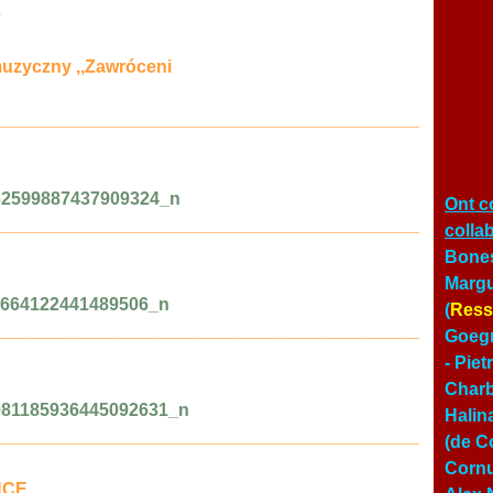
e
muzyczny ,,Zawróceni
___________________________________________
Ont c
___________________________________________
colla
Bones
Margu
(
Ress
___________________________________________
Goegn
- Pie
Char
Halin
___________________________________________
(de Co
Cornu
NCE