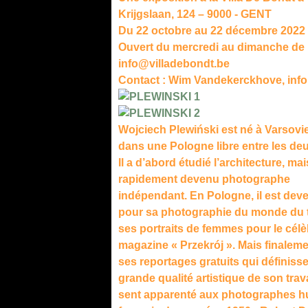
Krijgslaan, 124 – 9000 - GENT
Du 22 octobre au 22 décembre 2022
Ouvert du mercredi au dimanche de 
info@villadebondt.be
Contact : Wim Vandekerckhove, info
Wojciech Plewiński est né à Varsovi
dans une Pologne libre entre les de
Il a d’abord étudié l’architecture, mai
rapidement devenu photographe
indépendant. En Pologne, il est dev
pour sa photographie du monde du t
ses portraits de femmes pour le célè
magazine « Przekrój ». Mais finaleme
ses reportages gratuits qui définisse
grande qualité artistique de son travai
sent apparenté aux photographes h