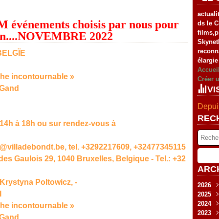
actuali
énements choisis par nous pour
ds le C
films,
 loin....NOVEMBRE 2022
Skynet
reconn
 BELGÏE
élargie
Accuei
phe incontournable »
Créer 
à Gand
VI
Depuis
REC
14h à 18h ou sur rendez-vous à
@villadebondt.be, tel. +3292217609, +32477345115
des Gaulois 29, 1040 Bruxelles, Belgique - Tel.: +32
ARC
 Krystyna Poltowicz, -
2026
l
2025
Fév
2024
Jan
Nov
phe incontournable »
2023
Sep
Déc
à Gand