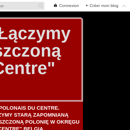
Connexion
+
Créer mon blog
. Łączymy
szczoną
Centre"
POLONAIS DU CENTRE.
ZYMY STARĄ ZAPOMNIANĄ
SZCZONĄ POLONIĘ W OKRĘGU
CENTRE" BELGIA