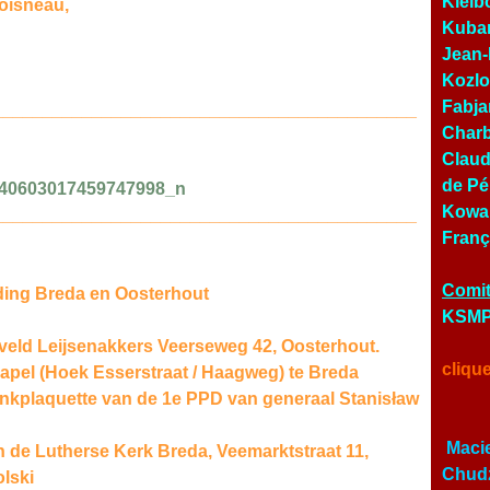
Kielb
oisneau,
Kubar
Jean-
Kozlo
Fabja
___________________________________________
Charb
Claud
de Pé
Kowal
___________________________________________
Franç
Comit
ing Breda en Oosterhout
KSMP 
eveld Leijsenakkers Veerseweg 42, Oosterhout.
cliqu
apel (Hoek Esserstraat / Haagweg) te Breda
enkplaquette van de 1e PPD van generaal Stanisław
Macie
n de Lutherse Kerk Breda, Veemarktstraat 11,
Chudz
lski