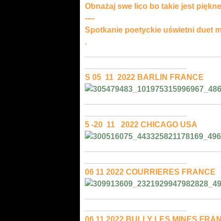
Obnażaj swe lico bo takie jest piękn
----
Spotkanie poetyckie uświetni duet 
.
______________________________
_______________________
S 05 11 2022 BARLIN FRANCE
______________________________
_______________________
5 -20 11 2022 CHICAGO USA
______________________________
_______________________
06 11 2022 COURRIERES FRANCE
______________________________
_______________________
06 11 2022 BULLY LES MINES FRA