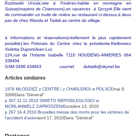
Kozlowski Ursula,née à Trivières,habite en montagne en
Suisse(mayens de Chamoson),en vacances à Szczyrk.Elle vient
de commander un truite de rivière au restaurant ci-dessus,à deux
pas de chez Wanda et Tadek,au centre du village.
à Informations et réservations(réellement le plus rapidement
possible):les Polonais du Centre chez la présidente:Kielbowicz
Violetta-DupontJean-Luc
124,rue de l’Infante Isabelle 7110 HOUDENG-AIMERIES 064
338494
GSM 0498 434843 courriel: dukielb@skynet.be
Articles similaires
1976 MŁODZIEŻ z CENTRE i z CHARLEROI w POLSCE
mai 9,
2008
Dans "Général"
p 307 11.11.2010 SWIETO NIEPODLEGLOSCI w
MORLANWELZ ZAPROSZENIE
octobre 13, 2010
p 267 16.4.2010 Bruxelles:messe des morts pour les victimes de
l’accident d’avion
avril 17, 2010
Dans "Général"
Partager