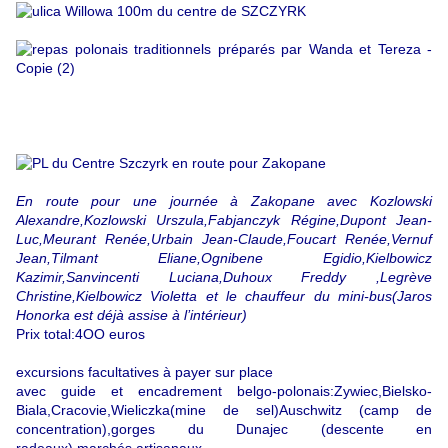
En route pour une journée à Zakopane avec Kozlowski
Alexandre,Kozlowski Urszula,Fabjanczyk Régine,Dupont Jean-
Luc,Meurant Renée,Urbain Jean-Claude,Foucart Renée,Vernuf
Jean,Tilmant Eliane,Ognibene Egidio,Kielbowicz
Kazimir,Sanvincenti Luciana,Duhoux Freddy ,Legrève
Christine,Kielbowicz Violetta et le chauffeur du mini-bus(Jaros
Honorka est déjà assise à l’intérieur)
Prix total:4OO euros
excursions facultatives à payer sur place
avec guide et encadrement belgo-polonais:Zywiec,Bielsko-
Biala,Cracovie,Wieliczka(mine de sel)Auschwitz (camp de
concentration),gorges du Dunajec (descente en
radeaux),marchés artisanaux,…