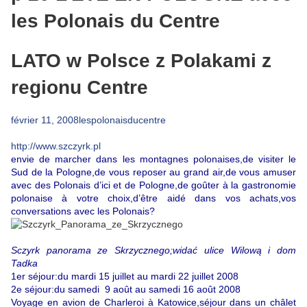
les Polonais du Centre
LATO w Polsce z Polakami z
regionu Centre
février 11, 2008
lespolonaisducentre
VACANCES EN POLOGNE cet été à SZCZYRK dans les BESKID
http://www.szczyrk.pl
envie de marcher dans les montagnes polonaises,de visiter le
Sud de la Pologne,de vous reposer au grand air,de vous amuser
avec des Polonais d’ici et de Pologne,de goûter à la gastronomie
polonaise à votre choix,d’être aidé dans vos achats,vos
conversations avec les Polonais?
Sczyrk panorama ze Skrzycznego;widać ulice Wilową i dom
Tadka
1er séjour:du mardi 15 juillet au mardi 22 juillet 2008
2e séjour:du samedi 9 août au samedi 16 août 2008
Voyage en avion de Charleroi à Katowice,séjour dans un châlet