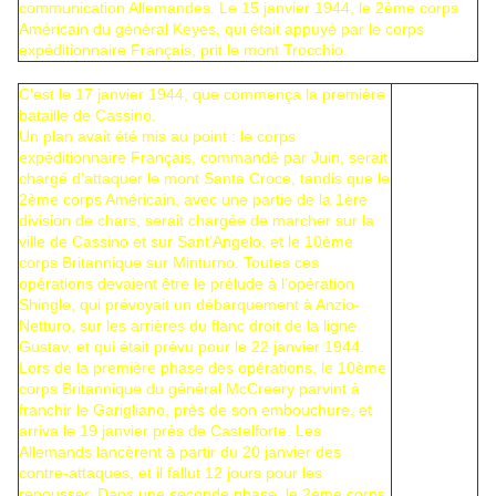
communication Allemandes. Le 15 janvier 1944, le 2ème corps
Américain du général Keyes, qui était appuyé par le corps
expéditionnaire Français, prit le mont Trocchio.
C’est le 17 janvier 1944, que commença la première
bataille de Cassino.
Un plan avait été mis au point : le corps
expéditionnaire Français, commandé par
Juin
, serait
chargé d’attaquer le mont Santa Croce, tandis que le
2ème corps Américain, avec une partie de la 1ère
division de chars, serait chargée de marcher sur la
ville de Cassino et sur Sant’Angelo, et le 10ème
corps Britannique sur Minturno. Toutes ces
opérations devaient être le prélude à l’opération
Shingle, qui prévoyait un débarquement à Anzio-
Netturo, sur les arrières du flanc droit de la ligne
Gustav, et qui était prévu pour le 22 janvier 1944.
Lors de la première phase des opérations, le 10ème
corps Britannique du général McCreery parvint à
franchir le Garigliano, près de son embouchure, et
arriva le 19 janvier près de Castelforte. Les
Allemands lancèrent à partir du 20 janvier des
contre-attaques, et il fallut 12 jours pour les
repousser. Dans une seconde phase, le 2ème corps