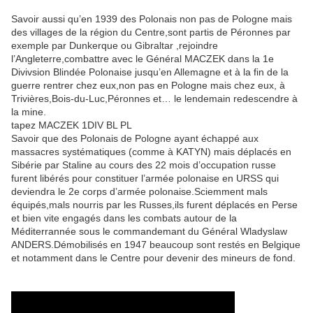
Savoir aussi qu’en 1939 des Polonais non pas de Pologne mais
des villages de la région du Centre,sont partis de Péronnes par
exemple par Dunkerque ou Gibraltar ,rejoindre
l’Angleterre,combattre avec le Général MACZEK dans la 1e
Divivsion Blindée Polonaise jusqu’en Allemagne et à la fin de la
guerre rentrer chez eux,non pas en Pologne mais chez eux, à
Trivières,Bois-du-Luc,Péronnes et… le lendemain redescendre à
la mine.
tapez MACZEK 1DIV BL PL
Savoir que des Polonais de Pologne ayant échappé aux
massacres systématiques (comme à KATYN) mais déplacés en
Sibérie par Staline au cours des 22 mois d’occupation russe
furent libérés pour constituer l’armée polonaise en URSS qui
deviendra le 2e corps d’armée polonaise.Sciemment mals
équipés,mals nourris par les Russes,ils furent déplacés en Perse
et bien vite engagés dans les combats autour de la
Méditerrannée sous le commandemant du Général Wladyslaw
ANDERS.Démobilisés en 1947 beaucoup sont restés en Belgique
et notamment dans le Centre pour devenir des mineurs de fond.