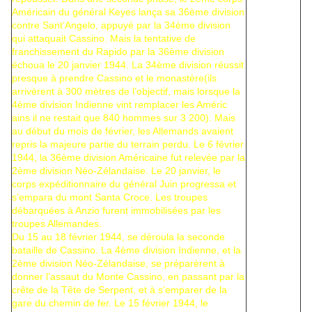
Américain du général Keyes lança sa 36ème division
contre Sant’Angelo, appuyé par la 34ème division
qui attaquait Cassino. Mais la tentative de
franchissement du Rapido par la 36ème division
échoua le 20 janvier 1944. La 34ème division réussit
presque à prendre Cassino et le monastère(ils
arrivèrent à 300 mètres de l’objectif, mais lorsque la
4ème division Indienne vint remplacer les Améric
ains il ne restait que 840 hommes sur 3 200). Mais
au début du mois de février, les Allemands avaient
repris la majeure partie du terrain perdu. Le 6 février
1944, la 36ème division Américaine fut relevée par la
2ème division Néo-Zélandaise. Le 20 janvier, le
corps expéditionnaire du général Juin progressa et
s’empara du mont Santa Croce. Les troupes
débarquées à Anzio furent immobilisées par les
troupes Allemandes.
Du 15 au 18 février 1944, se déroula la seconde
bataille de Cassino. La 4ème division Indienne, et la
2ème division Néo-Zélandaise, se préparèrent à
donner l’assaut du Monte Cassino, en passant par la
crête de la Tête de Serpent, et à s’emparer de la
gare du chemin de fer. Le 15 février 1944, le