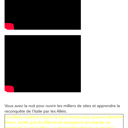
Vous avez la nuit pour ouvrir les milliers de sites et apprendre la
reconquête de l’Italie par les Alliés.
Les Alliés voulaient rompre la ligne Gustav pour pouvoir atteindre
Rome, tandis que les Allemands essayaient de retarder au
maximum l’avance Alliée. Le
général Eisenhower
, qui était le