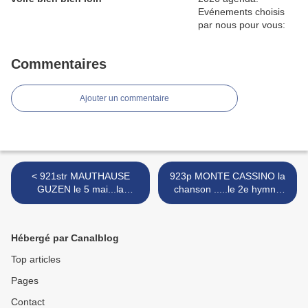
Commentaires
Ajouter un commentaire
< 921str MAUTHAUSE
923p MONTE CASSINO la
GUZEN le 5 mai...la
chanson .....le 2e hymne
libération du camp ... à la
polonais >
mémoire de Stefan "
honorowy" mon père, un
Hébergé par Canalblog
dur de dur
Top articles
Pages
Contact