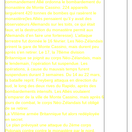
commandement Allié ordonna le bombardement du
monastère de Monte Cassino. 224 appareils
larguèrent 420 tonnes de bombes qui rasèrent le
monastère(les Alliés pensaient qu’il y avait des
observateurs Allemands sur les toits, ce qui était
faux, et la destruction du monastère permit aux
Allemands d’en faire une forteresse). L’attaque
terrestre fut donnée le 16 février. Les Néo-Zélandais
prirent la gare de Monte Cassino, mais durent peu
après s’en retirer. Le 17, la 78ème division
Britannique se joignit au corps Néo-Zélandais, mais
le lendemain, l’opération fut suspendue. Les
opérations, à cause du mauvais temps furent
suspendues durant 3 semaines. Du 14 au 22 mars,
la bataille reprit. Freyberg attaqua en direction du
sud, le long des deux rives du Rapido, après des
bombardements intensifs. Les Alliés voulaient
s’emparer de la ville de Monte Cassino, mais après 6
jours de combat, le corps Néo-Zélandais fut obligé
de se retirer.
La VIIIème armée Britannique fut alors redéployée
en secret.
Le plan prévoyait une attaque du 2ème corps
Polonais contre contre le monastère par le nord,