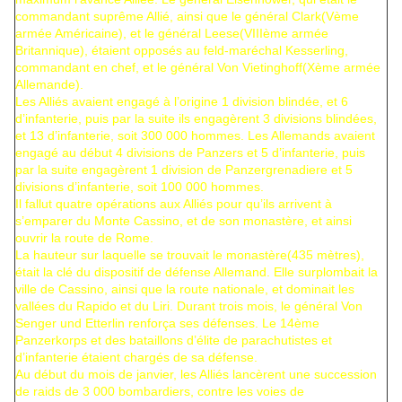
commandant suprême Allié, ainsi que le
général Clark
(Vème
armée Américaine), et le général Leese(VIIIème armée
Britannique), étaient opposés au feld-maréchal Kesserling,
commandant en chef, et le général Von Vietinghoff(Xème armée
Allemande).
Les Alliés avaient engagé à l’origine 1 division blindée, et 6
d’infanterie, puis par la suite ils engagèrent 3 divisions blindées,
et 13 d’infanterie, soit 300 000 hommes. Les Allemands avaient
engagé au début 4 divisions de
Panzers
et 5 d’infanterie, puis
par la suite engagèrent 1 division de Panzergrenadiere et 5
divisions d’infanterie, soit 100 000 hommes.
Il fallut quatre opérations aux Alliés pour qu’ils arrivent à
s’emparer du Monte Cassino, et de son monastère, et ainsi
ouvrir la route de Rome.
La hauteur sur laquelle se trouvait le monastère(435 mètres),
était la clé du dispositif de défense Allemand. Elle surplombait la
ville de Cassino, ainsi que la route nationale, et dominait les
vallées du Rapido et du Liri. Durant trois mois, le général Von
Senger und Etterlin renforça ses défenses. Le 14ème
Panzerkorps et des bataillons d’élite de parachutistes et
d’infanterie étaient chargés de sa défense.
Au début du mois de janvier, les Alliés lancèrent une succession
de raids de 3 000 bombardiers, contre les voies de