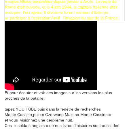
troupes Alliées encerclées depuis janvier à Anzio. La route de
Rome était ouverte, et le 4 juin 1944, la capitale Italienne était
occupée. Peu après, 5 divisions furent retirées d’Italie po
ur participer à l’opération Anvil : l’invasion du sud de la France.
Et pour écouter et voir des images sur les versions les plus
proches de la bataille:
tapez YOU TUBE puis dans la fenêtre de recherches
Monte Cassino,puis « Czerwone Maki na Monte Cassino »
et vous visionnez une deuxième nuit.
Ces « soldats anglais « de nos livres d’histoires sont aussi des