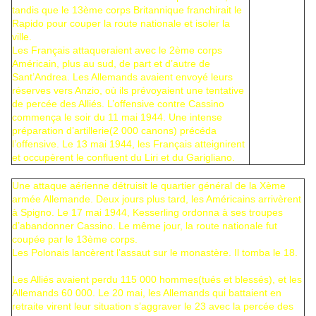
tandis que le 13ème corps Britannique franchirait le
Rapido pour couper la route nationale et isoler la
ville.
Les Français attaqueraient avec le 2ème corps
Américain, plus au sud, de part et d’autre de
Sant’Andrea. Les Allemands avaient envoyé leurs
réserves vers Anzio, où ils prévoyaient une tentative
de percée des Alliés. L’offensive contre Cassino
commença le soir du 11 mai 1944. Une intense
préparation d’artillerie(2 000 canons) précéda
l’offensive. Le 13 mai 1944, les Français atteignirent
et occupèrent le confluent du Liri et du Garigliano.
Une attaque aérienne détruisit le quartier général de la Xème
armée Allemande. Deux jours plus tard, les Américains arrivèrent
à Spigno. Le 17 mai 1944, Kesserling ordonna à ses troupes
d’abandonner Cassino. Le même jour, la route nationale fut
coupée par le 13ème corps.
Les Polonais lancèrent l’assaut sur le monastère. Il tomba le 18.
Les Alliés avaient perdu 115 000 hommes(tués et blessés), et les
Allemands 60 000. Le 20 mai, les Allemands qui battaient en
retraite virent leur situation s’aggraver le 23 avec la percée des