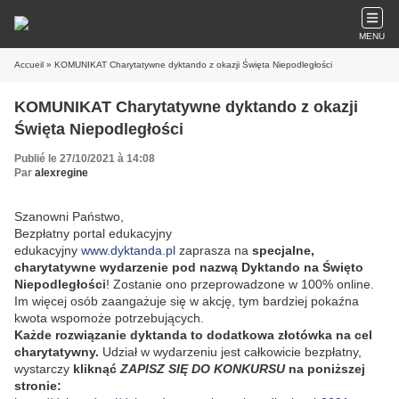
MENU
Accueil
» KOMUNIKAT Charytatywne dyktando z okazji Święta Niepodległości
KOMUNIKAT Charytatywne dyktando z okazji
Święta Niepodległości
Publié le 27/10/2021 à 14:08
Par
alexregine
Szanowni Państwo,
Bezpłatny portal edukacyjny
edukacyjny
www.dyktanda.pl
zaprasza na
specjalne,
charytatywne wydarzenie pod nazwą Dyktando na Święto
Niepodległości
! Zostanie ono przeprowadzone w 100% online.
Im więcej osób zaangażuje się w akcję, tym bardziej pokaźna
kwota wspomoże potrzebujących.
Każde rozwiązanie dyktanda to dodatkowa złotówka na cel
charytatywny.
Udział w wydarzeniu jest całkowicie bezpłatny,
wystarczy
kliknąć
ZAPISZ SIĘ DO KONKURSU
na poniższej
stronie: