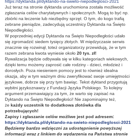
https://dyktanda.pl/dyktando-na-swieto-niepodleglosci-2021
Już teraz na stronie dyktanda uruchomiona została możliwość
zgłaszania celów charytatywnych i społecznych. Mogą to być np.
zbiórki na leczenie lub niezbędny sprzęt. O tym, do kogo trafią
zebrane pieniądze, zadecydują uczestnicy Dyktanda na Święto
Niepodległości.
W poprzedniej edycji Dyktanda na Święto Niepodległości udało
się zgromadzić siedem tysięcy złotych. W międzyczasie serwis
znacznie się rozwinął, toteż organizatorzy przewidują, że w tym
razem zebrana kwota wyniesie około
20 tys. zł!
Rywalizacja będzie odbywała się w kilku kategoriach wiekowych,
dzięki temu możemy zaprosić całe rodziny - dzieci, młodzież i
dorosłych. Poza niesieniem pomocy jest to również idealna
okazja, aby w tym ważnym dniu zweryfikować swoje umiejętności
językowe, dobrze się przy tym bawiąc. Tekst dyktand przygotują
wybitni językoznawcy z Fundacji Języka Polskiego. To kolejny
argument przemawiający za tym, że warto się zapisać na
Dyktando na Święto Niepodległości! Nie zapominajmy też,
że
każdy uczestnik to dodatkowa złotówka dla
potrzebujących!
Zapisy i zgłaszanie celów możliwe jest pod adresem:
https://dyktanda.pl/dyktando-na-swieto-niepodleglosci-2021
Będziemy bardzo wdzięczni za udostępnienie powyższej
informacji wraz z linkiem do wydarzenia na Państwa stronie