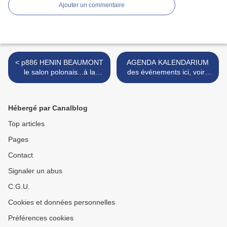
Ajouter un commentaire
< p886 HENIN BEAUMONT
AGENDA KALENDARIUM
le salon polonais...à la
des événements ici, voire
rencontre des orchestres
loin, bien loin et choisis par
polonais et, de nos vrais
nous pour vous >
amis
Hébergé par Canalblog
Top articles
Pages
Contact
Signaler un abus
C.G.U.
Cookies et données personnelles
Préférences cookies