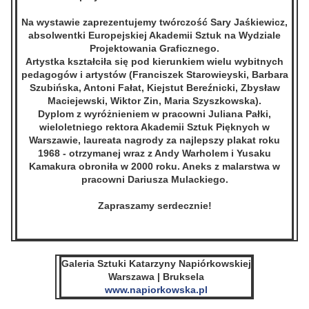
Na wystawie zaprezentujemy twórczość Sary Jaśkiewicz,
absolwentki Europejskiej Akademii Sztuk na Wydziale
Projektowania Graficznego.
Artystka kształciła się pod kierunkiem wielu wybitnych
pedagogów i artystów (Franciszek Starowieyski, Barbara
Szubińska, Antoni Fałat, Kiejstut Bereźnicki, Zbysław
Maciejewski, Wiktor Zin, Maria Szyszkowska).
Dyplom z wyróżnieniem w pracowni Juliana Pałki,
wieloletniego rektora Akademii Sztuk Pięknych w
Warszawie, laureata nagrody za najlepszy plakat roku
1968 - otrzymanej wraz z Andy Warholem i Yusaku
Kamakura obroniła w 2000 roku. Aneks z malarstwa w
pracowni Dariusza Mulackiego.
Zapraszamy serdecznie!
Galeria Sztuki Katarzyny Napiórkowskiej
Warszawa | Bruksela
www.napiorkowska.pl