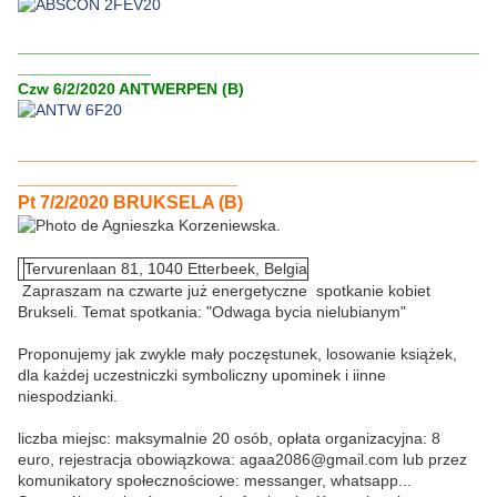
____________________________________________________
_______________
Czw 6/2/2020 ANTWERPEN (B)
______________________________________________
______________________
Pt 7/2/2020 BRUKSELA (B)
Tervurenlaan
81, 1040 Etterbeek, Belgia
Zapraszam na czwarte już energetyczne spotkanie kobiet
Brukseli. Temat spotkania: "Odwaga bycia nielubianym"
Proponujemy jak zwykle mały poczęstunek, losowanie książek,
dla każdej uczestniczki symboliczny upominek i iinne
niespodzianki.
liczba miejsc: maksymalnie 20 osób, opłata organizacyjna: 8
euro, rejestracja obowiązkowa: agaa2086@gmail.com lub przez
komunikatory społecznościowe: messanger, whatsapp...