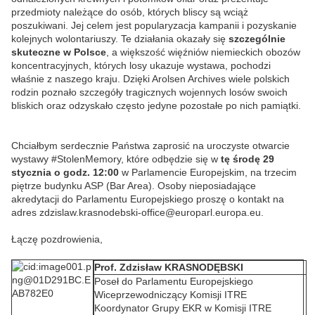
przedmioty należące do osób, których bliscy są wciąż
poszukiwani. Jej celem jest popularyzacja kampanii i pozyskanie
kolejnych wolontariuszy. Te działania okazały się
szczególnie
skuteczne w Polsce
, a większość więźniów niemieckich obozów
koncentracyjnych, których losy ukazuje wystawa, pochodzi
właśnie z naszego kraju. Dzięki Arolsen Archives wiele polskich
rodzin poznało szczegóły tragicznych wojennych losów swoich
bliskich oraz odzyskało często jedyne pozostałe po nich pamiątki.
Chciałbym serdecznie Państwa zaprosić na uroczyste otwarcie
wystawy #StolenMemory, które odbędzie się w
tę środę 29
stycznia o godz. 12:00
w Parlamencie Europejskim, na trzecim
piętrze budynku ASP (Bar Area). Osoby nieposiadające
akredytacji do Parlamentu Europejskiego proszę o kontakt na
adres
zdzislaw.krasnodebski-office@europarl.europa.eu
.
Łączę pozdrowienia,
Prof. Zdzisław KRASNODĘBSKI
Poseł do Parlamentu Europejskiego
Wiceprzewodniczący Komisji ITRE
Koordynator Grupy EKR w Komisji ITRE