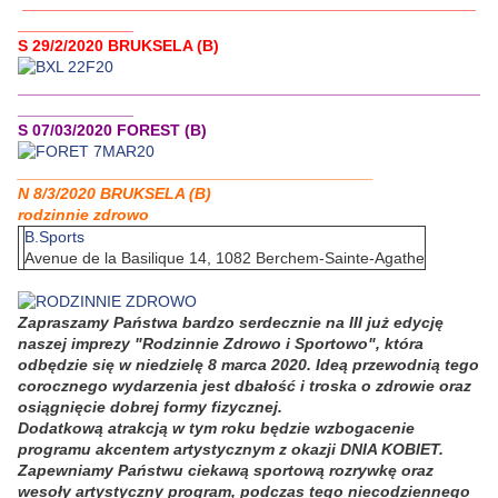
___________________________________________________
_____________
S 29/2/2020 BRUKSELA (B)
____________________________________________________
_____________
S 07/03/2020 FOREST (B)
________________________________________
N 8/3/2020 BRUKSELA (B)
rodzinnie zdrowo
B.Sports
Avenue de la Basilique 14, 1082 Berchem-Sainte-Agathe
Zapraszamy Państwa bardzo serdecznie na III już edycję
naszej imprezy "Rodzinnie Zdrowo i Sportowo", która
odbędzie się w niedzielę 8 marca 2020. Ideą przewodnią tego
corocznego wydarzenia jest dbałość i troska o zdrowie oraz
osiągnięcie dobrej formy fizycznej.
Dodatkową atrakcją w tym roku będzie wzbogacenie
programu akcentem artystycznym z okazji DNIA KOBIET.
Zapewniamy Państwu ciekawą sportową rozrywkę oraz
wesoły artystyczny program, podczas tego niecodziennego