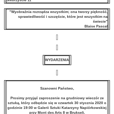
Srebrzyście 11
"Wyobraźnia rozrządza wszystkim; ona tworzy piękność,
sprawiedliwość i szczęście
, które jest wszystkim na
świecie"
Blaise Pascal
WYDARZENIA
Szanowni Państwo,
Prosimy przyjąć zaproszenie na grudniowy wieczór ze
sztuką, który odbędzie się w czwartek 30 stycznia 2020 o
godzinie 19:00 w Galerii Sztuki Katarzyny Napiórkowskiej
przy Mont des Arts 8 w Brukseli.