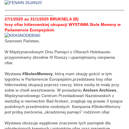
____________________________________________________
_____________________
27/1/2020 au 31/1/2020 BRUKSELA (B)
losy ofiar hitlerowskiej okupacji WYSTAWA Stole Memory w
Parlamencie Europejskim
Szanowni Państwo,
W Międzynarodowym Dniu Pamięci o Ofiarach Holokaustu
przypominamy zbrodnie III Rzeszy i upamiętniamy cierpienia
ofiar.
Wystawa
#StolenMemory
, którą mam okazję gościć w tym
tygodniu w Parlamencie Europejskim,przedstawia losy ofiar
hitlerowskiej okupacji poprzez rzeczy, które osoby te miały przy
sobie w chwili aresztowania. W posiadaniu
Arolsen Archives
,
Międzynarodowego Centrum Prześladowań Nazistowskich z
siedzibą w niemieckim Bad Arolsen, znajduje się prawie 3 tysiące
podobnych przedmiotów osobistych. Kampania #StolenMemory
jest próbą zwrócenia „skradzionej pamięci” rodzinom ofiar.
Wystawa obrazuje wyjątkowe znaczenie tych pamiątek dla
odnalezionych krewnych i potomków ofiar oraz prezentuje