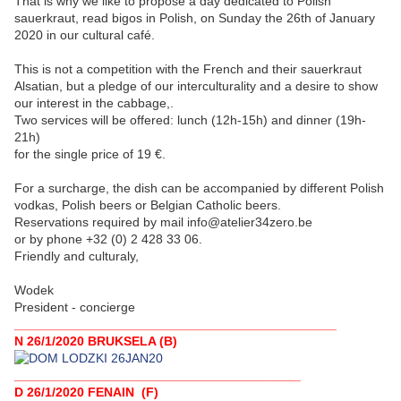
That is why we like to propose a day dedicated to Polish
sauerkraut, read bigos in Polish, on Sunday the 26th of January
2020 in our cultural café.
This is not a competition with the French and their sauerkraut
Alsatian, but a pledge of our interculturality and a desire to show
our interest in the cabbage,.
Two services will be offered: lunch (12h-15h) and dinner (19h-
21h)
for the single price of 19 €.
For a surcharge, the dish can be accompanied by different Polish
vodkas, Polish beers or Belgian Catholic beers.
Reservations required by mail info@atelier34zero.be
or by phone +32 (0) 2 428 33 06.
Friendly and culturaly,
Wodek
President - concierge
_____________________________________________
N 26/1/2020 BRUKSELA (B)
________________________________________
D 26/1/2020 FENAIN (F)