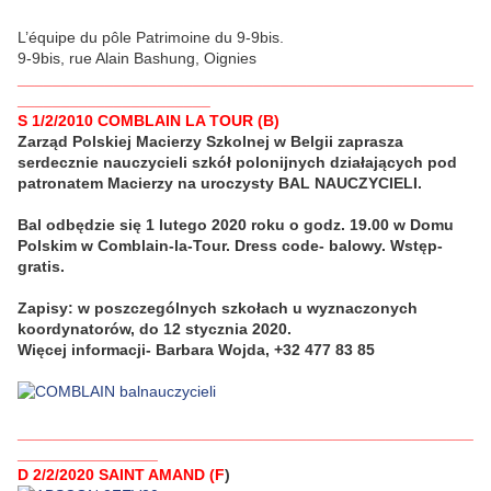
L’équipe du pôle Patrimoine du 9-9bis.
9-9bis, rue Alain Bashung, Oignies
____________________________________________________
______________________
S 1/2/2010 COMBLAIN LA TOUR (B)
Zarząd Polskiej Macierzy Szkolnej w Belgii zaprasza
serdecznie nauczycieli szkół polonijnych działających pod
patronatem Macierzy na uroczysty BAL NAUCZYCIELI.
Bal odbędzie się 1 lutego 2020 roku o godz. 19.00 w Domu
Polskim w Comblain-la-Tour. Dress code- balowy. Wstęp-
gratis.
Zapisy: w poszczególnych szkołach u wyznaczonych
koordynatorów, do 12 stycznia 2020.
Więcej informacji- Barbara Wojda, +32 477 83 85
____________________________________________________
________________
D 2/2/2020 SAINT AMAND (F
)