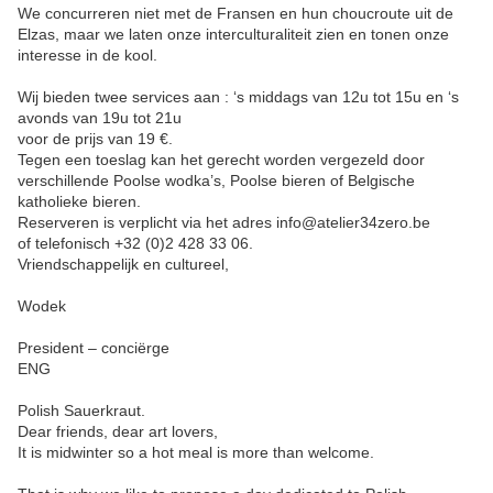
We concurreren niet met de Fransen en hun choucroute uit de
Elzas, maar we laten onze interculturaliteit zien en tonen onze
interesse in de kool.
Wij bieden twee services aan : ‘s middags van 12u tot 15u en ‘s
avonds van 19u tot 21u
voor de prijs van 19 €.
Tegen een toeslag kan het gerecht worden vergezeld door
verschillende Poolse wodka’s, Poolse bieren of Belgische
katholieke bieren.
Reserveren is verplicht via het adres info@atelier34zero.be
of telefonisch +32 (0)2 428 33 06.
Vriendschappelijk en cultureel,
Wodek
President – conciërge
ENG
Polish Sauerkraut.
Dear friends, dear art lovers,
It is midwinter so a hot meal is more than welcome.