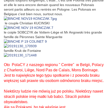
Depuis toujours longtemps, c'était , c'est une Polonia très patriote
et elle le sera encore demain quand les nouveaux Polonais
seront partis ailleurs ou rentrés en Pologne. Les Polonais en
Belgique c'est bien nous, surtout nous.
le couple Christian KUCINSKI
le coiple SOBCZYK de Vottem-Liège et Mr Angowski très grande
famille de Péronnes Sainte Marguerite
famille Kruk de Fontaine
Oto PolaCY z naszego regionu " Centre" w Belgii, Polacy
z Charleroi, Liège, Nord Pas de Calais, Mons Borinage.
Jest to największe tego typu spotkanie i z powodu braku
większej sali prawie stu osobom odmówiono braku miejsc.
Niektórzy ludzie nie mówi
ą
już po polsku.
Niektórzy nawet
stracili polskie imię matki lub babci. Stracili polskie
obywatelstwo.
Ale są Polakami, bo tak właśnie jest.