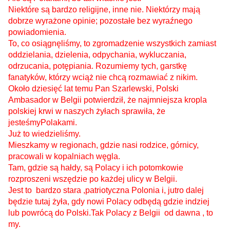
Niektóre są bardzo religijne, inne nie.
Niektórzy mają
dobrze wyrażone opinie;
pozostałe bez wyraźnego
powiadomienia.
To, co osiągnęliśmy, to zgromadzenie wszystkich zamiast
oddzielania, dzielenia, odpychania, wykluczania,
odrzucania, potępiania.
Rozumiemy tych, garstkę
fanatyków, którzy wciąż nie chcą rozmawiać z nikim.
Około dziesięć lat temu Pan Szarlewski, Polski
Ambasador w Belgii potwierdził, że najmniejsza kropla
polskiej krwi w naszych żyłach sprawiła, że
jesteśmyPolakami.
Już to wiedzieliśmy.
Mieszkamy w regionach, gdzie
nasi rodzice, górnicy
,
pracowali w kopalniach węgla.
Tam, gdzie są hałdy, są Polacy i ich potomkowie
rozproszeni wszędzie po każdej ulicy w Belgii.
Jest to bardzo stara ,patriotyczna Polonia i, jutro dalej
będzie tutaj
ż
y
ł
a, gdy nowi Polacy odbędą gdzie indziej
lub powrócą do Polski.Tak Polacy z Belgii od dawna , to
my.