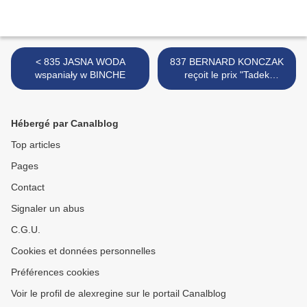
< 835 JASNA WODA
837 BERNARD KONCZAK
wspaniały w BINCHE
reçoit le prix "Tadek
ORUBA" 2019 BERNARD
KONCZAK otrzymuje
nagrodę „Tadek ORUBA”
Hébergé par Canalblog
2019 >
Top articles
Pages
Contact
Signaler un abus
C.G.U.
Cookies et données personnelles
Préférences cookies
Voir le profil de alexregine sur le portail Canalblog