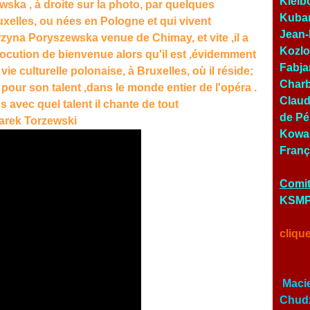
Kielb
awska , à droite sur la photo, par quelques
Kubar
xelles, ou nées en Pologne et qui vivent
Jean-
yna Poryszewska venue de Chimay, et vite ,il a
Kozlo
llocution de bienvenue alors qu'il est ,évidemment
Fabja
ie culturelle polonaise, à Bruxelles, où il réside;
Charb
pour son talent ,dans le monde entier de l'opéra .
Claud
 avec quel talent il chante de tout
de Pé
Marek Torzewski
Kowal
Franç
Comit
KSMP 
cliqu
Macie
Chudz