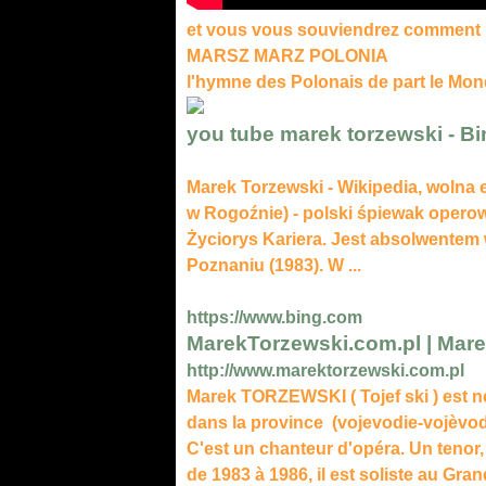
et vous vous souviendrez comment i
MARSZ MARZ POLONIA
l'hymne des Polonais de part le Mon
you tube marek torzewski - Bi
Marek Torzewski - Wikipedia, wolna 
w Rogoźnie) - polski śpiewak operowy
Życiorys Kariera. Jest absolwente
Poznaniu (1983). W ...
https://www.bing.com
MarekTorzewski.com.pl | Marek
http://www.marektorzewski.com.pl
Marek TORZEWSKI ( Tojef ski ) est 
dans la province (vojevodie-vojèv
C'est un chanteur d'opéra. Un teno
de 1983 à 1986, il est soliste au Gra