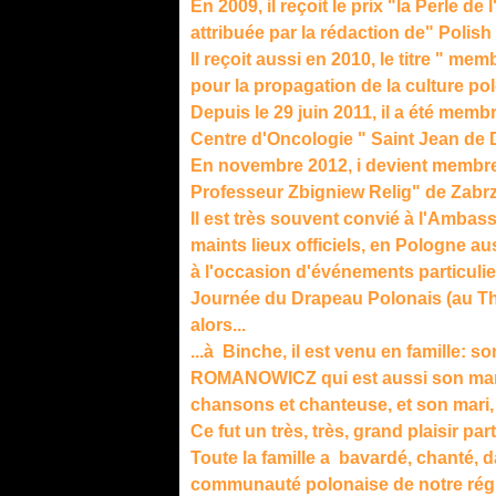
En 2009, il reçoit le prix "la Perle d
attribuée par la rédaction de" Polish
Il reçoit aussi en 2010, le titre " 
pour la propagation de la culture po
Depuis le 29 juin 2011, il a été me
Centre d'Oncologie " Saint Jean de D
En novembre 2012, i devient membre
Professeur Zbigniew Relig" de Zabrze
Il est très souvent convié à l'Amba
maints lieux officiels, en Pologne a
à l'occasion d'événements particulie
Journée du Drapeau Polonais (au Th
alors...
...à Binche, il est venu en famille
ROMANOWICZ qui est aussi son manag
chansons et chanteuse, et son mari, 
Ce fut un très, très, grand plaisir par
Toute la famille a bavardé, chanté,
communauté polonaise de notre rég