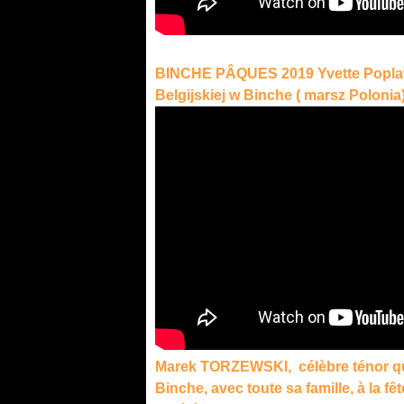
BINCHE PÂQUES 2019 Yvette Poplaw
Belgijskiej w Binche ( marsz Polonia
Marek TORZEWSKI, célèbre ténor qui
Binche, avec toute sa famille, à la f