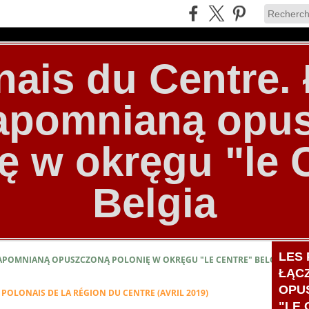
nais du Centre
zapomnianą opu
ę w okręgu "le 
Belgia
LES 
ZAPOMNIANĄ OPUSZCZONĄ POLONIĘ W OKRĘGU "LE CENTRE" BELGIA
ŁĄC
OPU
 POLONAIS DE LA RÉGION DU CENTRE (AVRIL 2019)
"LE 