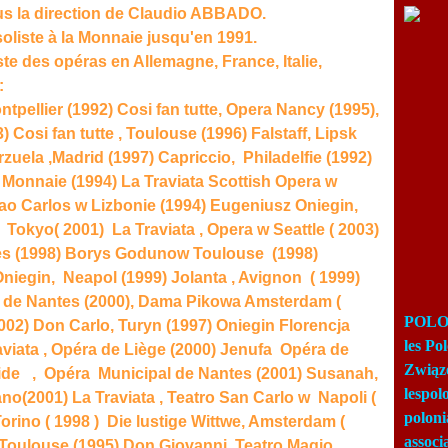
sous la direction de Claudio ABBADO.
 soliste à la Monnaie jusqu'en 1991.
iste des opéras en Allemagne, France, Italie,
:
tpellier (1992) Cosi fan tutte, Opera Nancy (1995),
Cosi fan tutte , Toulouse (1996) Falstaff, Lipsk
arzuela ,Madrid (1997) Capriccio, Philadelfie (1992)
la Monnaie (1994) La Traviata Scottish Opera w
Sao Carlos w Lizbonie (1994) Eugeniusz Oniegin,
okyo( 2001) La Traviata , Opera w Seattle ( 2003)
es (1998) Borys Godunow Toulouse (1998)
niegin, Neapol (1999) Jolanta , Avignon ( 1999)
l de Nantes (2000), Dama Pikowa Amsterdam (
POLON
002) Don Carlo, Turyn (1997) Oniegin Florencja
les Po
aviata , Opéra de Liège (2000) Jenufa Opéra de
Związ
ide , Opéra Municipal de Nantes (2001) Susanah,
lespo
ano(2001) La Traviata , Teatro San Carlo w Napoli (
poloni
Torino ( 1998 ) Die lustige Wittwe, Amsterdam (
associ
 Toulouse (1995) Don Giovanni, Teatro Magio