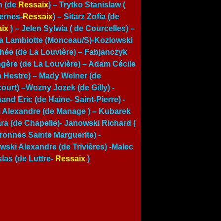
n (de
Ressaix
) – Trytko Stanislaw (
ernes-
Ressaix
) – Sitarz Zofia (de
ix
) –
Jelen Sylwia ( de Courcelles)
–
a Lambiotte (Monceau/S)-Kozlowski
hée (de La Louvière) – Fabjanczyk
gère (de La Louvière) – Adam Cécile
a Hestre) – Mady Welner (de
court) –Wozny Jozek (de Gilly) -
and Eric (de Haine- Saint-Pierre) -
i Alexandre (de Manage ) – Kubarek
ra (de Chapelle)- Janowski Richard (
ronnes Sainte Marguerite) -
wski Alexandre (de Trivières) -Malec
slas (de Luttre-
Ressaix
)