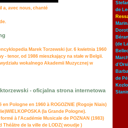
Stefa
l a, avec nous, chanté
de Le
Ressa
de.
Marin
Dorot
ng
Béran
(de L
encyklopedia Marek Torzewski (ur. 6 kwietnia 1960
Belle
 - tenor, od 1986 mieszkający na stałe w Belgii.
March
m wydziału wokalnego Akademii Muzycznej w
d’Ors
Barba
de Pé
Kozlo
torzewski - oficjalna strona internetowa
Stani
né en Pologne en 1960 à ROGOZNIE (Rogoje Niais)
odie)WIELKOPOSKA (la Grande Pologne).
r, formé à l'Académie Musicale de POZNAN (1983)
nd Théâtre de la ville de LODZ( woudje )