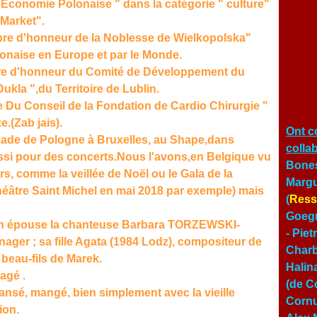
e l'Economie Polonaise " dans la catégorie " culture"
 Market".
membre d'honneur de la Noblesse de Wielkopolska"
lonaise en Europe et par le Monde.
mbre d'honneur du Comité de Développement du
ukla ",du Territoire de Lublin.
 Du Conseil de la Fondation de Cardio Chirurgie "
.(Zab jais).
Ont c
ssade de Pologne à Bruxelles, au Shape,dans
colla
ussi pour des concerts.Nous l'avons,en Belgique vu
Bones
rs, comme la veillée de Noël ou le Gala de la
Margu
éâtre Saint Michel en mai 2018 par exemple) mais
(
Ress
Goegn
: son épouse la chanteuse Barbara TORZEWSKI-
- Pie
er ; sa fille Agata (1984 Lodz), compositeur de
Char
beau-fils de Marek.
Halin
tagé .
(de Co
 dansé, mangé,
bien simplement
avec la vieille
Cornu
ion.