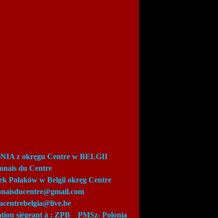
IA z okręgu Centre w BELGII
lonais du Centre
ek Polaków w Belgii okręg Centre
lonaisducentre@gmail.com
acentrebelgia@live.be
ation siégeant à : ZPB_
PMSz-
Polonia