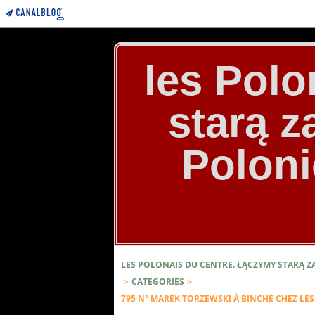
les Polo
starą 
Poloni
LES POLONAIS DU CENTRE. ŁĄCZYMY STARĄ 
>
CATEGORIES
>
795 N° MAREK TORZEWSKI À BINCHE CHEZ LES