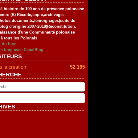
té,histoire de 100 ans de présence polonaise
entre (B) Récolte,copie,archivage:
photos,documents,témoignages(suite du
blog d'origine 2007-2018)Reconstitution,
aissance d'une Communauté polonaise
 à tous les Polonais
l du blog
un blog avec CanalBlog
SITEURS
 la création
52 165
HERCHE
HIVES
rier
(2)
vier
embre
(2)
(4)
tembre
embre
(4)
(2)