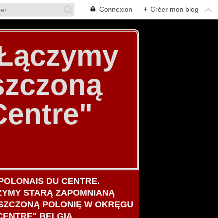
Connexion
+
Créer mon blog
. Łączymy
szczoną
Centre"
POLONAIS DU CENTRE.
ZYMY STARĄ ZAPOMNIANĄ
SZCZONĄ POLONIĘ W OKRĘGU
CENTRE" BELGIA