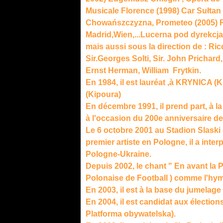
Musicale Florence (1998) Car Sułtan
Chowańszczyzna, Prometeo (2005) R
Madrid,Wien,...Lucerna pod dyrekcj
mais aussi sous la direction de :
Ricc
Sir.Georges Solti, Sir. John Prichar
Ernst Herman, William Frytkin.
En 1984, il est lauréat ,à KRYNICA 
(Kipoura)
E
n décembre 1991, il prend part, à 
à l'occasion du 200e anniversaire de
Le 6 octobre 2001 au Stadion Slaski
premier artiste en Pologne, il a inte
Pologne-Ukraine.
Depuis 2002, le chant " En avant la
Polonaise de Football ) comme l'hymn
En 2003, il est à la base du jumela
En 2004, il est candidat aux électio
Platforma obywatelska).