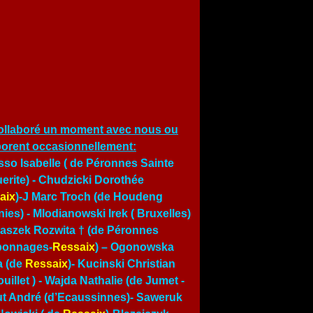
ollaboré un moment avec nous ou
borent occasionnellement:
so Isabelle ( de Péronnes Sainte
erite) - Chudzicki Dorothée
aix
)-J Marc Troch (de Houdeng
ies) - Mlodianowski Irek ( Bruxelles)
traszek Rozwita † (de Péronnes
bonnages-
Ressaix
) – Ogonowska
a (de
Ressaix
)- Kucinski Christian
uillet ) -
Wajda Nathalie (de Jumet
-
t André (d’Ecaussinnes)- Saweruk