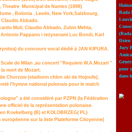
Haina
 , Theatre Municipal de Nantes (1998)
Rada 
ome , Bolonia , Leeds, New York,Salzbourg,
Louviè
a Claudio Abbado.
Consei
ardo Muti, Claudio Abbado, Zubin Mehta,
(Rada 
d, Antonio Pappano i reżyserami Luc Bondi, Karl
Dzien 
Jury P
(Krynitsa) du concours vocal dédié à JAN KIPURA.
Amical
Génér
la Scale de Milan ,au concert "Requiem W.A.Mozart "
pour y
 la mort de Mozart.
dans l
 de Chorzow (stadionn chlon ski de Hojoufe),
rpreté l'hymne national polonais pour le match
 Pologne" a été considéré par
PZPN
(la Fédération
e officiel de la représentation polonaise.
ge en Koekelberg (B) et KOLOBRZEG( PL)
ns européenne sur la liste Plateforme Citoyenne(