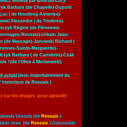
owicz Wioleta (de Bois-du-Luc)-
ek Barbara (de Chapelle)-Dupont
Luc ( de Houdeng-Aimeries)-
wski Alexandre ( de Trivières)-
nczyk Régine (de Péronnes-
onnages-Ressaix)-Urbain Jean-
e (de Maurage)-Janowski Richard (
ronnes-Sainte-Marguerite)-
czyk Barbara ( de Carnières)-Czak
ois †(de l’Olive à Morlanwelz)
é actuel
(issu majoritairement du
historique de Ressaix )
ez sur les images pour agrandir
jewsla Urszula (de
Ressaix
)-
icki Jean (de
Ressaix
)-Golusinski