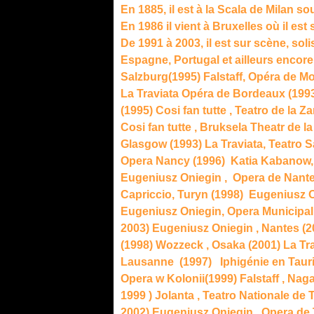
En 1885, il est à la Scala de Milan 
En 1986 il vient à Bruxelles où il est
De 1991 à 2003, il est sur scène, sol
Espagne, Portugal et ailleurs encore
Salzburg(1995) Falstaff, Opéra de Mon
La Traviata Opéra de Bordeaux (1993) 
(1995) Cosi fan tutte , Teatro de la Z
Cosi fan tutte , Bruksela Theatr de 
Glasgow (1993) La Traviata, Teatro 
Opera Nancy (1996) Katia Kabanow, T
Eugeniusz Oniegin , Opera de Nant
Capriccio, Turyn (1998) Eugeniusz O
Eugeniusz Oniegin, Opera Municipa
2003) Eugeniusz Oniegin , Nantes (2
(1998) Wozzeck , Osaka (2001) La Tr
Lausanne (1997) Iphigénie en Taur
Opera w Kolonii(1999) Falstaff , Nag
1999 ) Jolanta , Teatro Nationale de 
2002) Eugeniusz Oniegin , Opera de