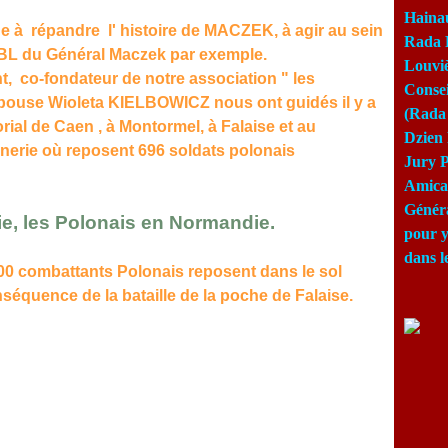
Haina
à répandre l' histoire de MACZEK, à agir au sein
Rada 
.BL du Général Maczek par exemple.
Louviè
 co-fondateur de notre association " les
Consei
épouse Wioleta KIELBOWICZ nous ont guidés il y a
(Rada 
ial de Caen , à Montormel, à Falaise et au
Dzien 
nnerie où reposent 696 soldats polonais
Jury P
Amical
Génér
ie, les Polonais en Normandie.
pour y
dans l
00 combattants Polonais reposent dans le sol
quence de la bataille de la poche de Falaise.