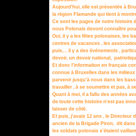
Aujourd'hui, elle est présentée à Br
la région Flamande qui tient à mont
Ce sont les pages de notre histoire 
nous Polonais devont connaître pour
Oui, il y a les fêtes polonaises, les b
centres de vacances , les associatio
puis,... il y a des événements , parti
devoir, un devoir national, patriotiq
Et donc l'information en français co
connue à Bruxelles dans les milieux 
parvenir jusqu'à nous dans les bassi
travailler , à se soumettre et pas, à s
Quant à moi, il a fallu des années a
de toute cette histoire n'est pas inn
laisser de côté.
Et puis, j'avais 12 ans , le Directeu
ancien de la Brigade Piron, dit dans
les soldats polonais s'étaient vailla