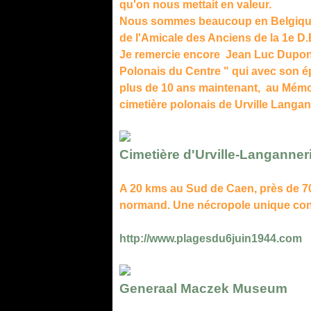
qu'on nous mettait en valeur.
Nous sommes beaucoup en Belgique 
de l'Amicale des Anciens de la 1e D
Je remercie encore Jean Luc Dupont,
Polonais du Centre " qui avec son 
plus de 10 ans maintenant, au Mémor
cimetière polonais de Urville Langa
Cimetière d'Urville-Langanner
A 20 kms au Sud de Caen, près de 7
normand. Une nécropole unique consé
http://www.plagesdu6juin1944.com
Generaal Maczek Museum