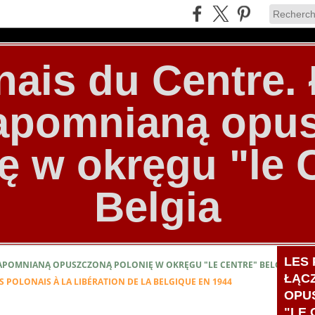
nais du Centre
zapomnianą opu
ę w okręgu "le 
Belgia
LES 
ZAPOMNIANĄ OPUSZCZONĄ POLONIĘ W OKRĘGU "LE CENTRE" BELGIA
ŁĄC
S POLONAIS À LA LIBÉRATION DE LA BELGIQUE EN 1944
OPU
"LE 