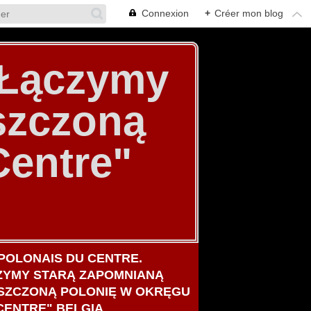
Connexion
+
Créer mon blog
. Łączymy
szczoną
Centre"
POLONAIS DU CENTRE.
ZYMY STARĄ ZAPOMNIANĄ
SZCZONĄ POLONIĘ W OKRĘGU
CENTRE" BELGIA