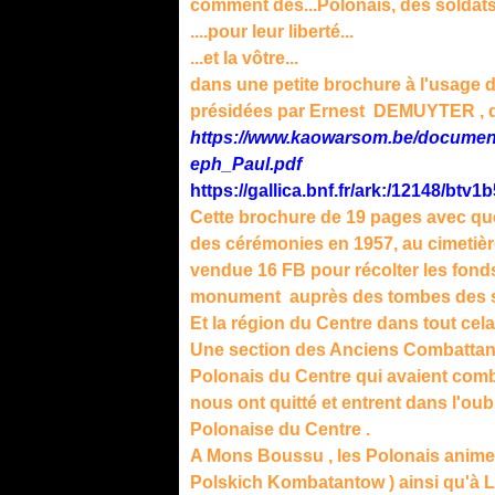
comment des...Polonais, des soldat
....pour leur liberté...
...et la vôtre...
dans une petite brochure à l'usage 
présidées par Ernest DEMUYTER , d
https://www.kaowarsom.be/documen
eph_Paul.pdf
https://gallica.bnf.fr/ark:/12148/btv
Cette brochure de 19 pages avec que
des cérémonies en 1957, au cimetière
vendue 16 FB pour récolter les fond
monument auprès des tombes des so
Et la région du Centre dans tout cela.
Une section des Anciens Combattant
Polonais du Centre qui avaient comb
nous ont quitté et entrent dans l'o
Polonaise du Centre .
A Mons Boussu , les Polonais anime
Polskich Kombatantow ) ainsi qu'à L