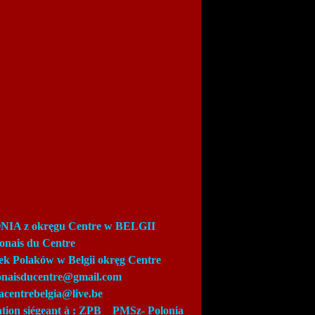
IA z okręgu Centre w BELGII
lonais du Centre
ek Polaków w Belgii okręg Centre
lonaisducentre@gmail.com
acentrebelgia@live.be
ation siégeant à : ZPB_
PMSz-
Polonia