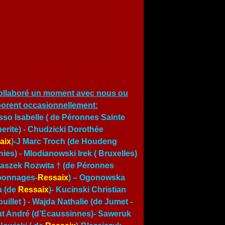
ollaboré un moment avec nous ou
borent occasionnellement:
so Isabelle ( de Péronnes Sainte
erite) - Chudzicki Dorothée
aix
)-J Marc Troch (de Houdeng
ies) - Mlodianowski Irek ( Bruxelles)
traszek Rozwita † (de Péronnes
bonnages-
Ressaix
) – Ogonowska
a (de
Ressaix
)- Kucinski Christian
uillet ) -
Wajda Nathalie (de Jumet
-
t André (d’Ecaussinnes)- Saweruk