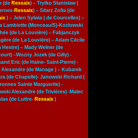
n (de
Ressaix
) – Trytko Stanislaw (
ernes-
Ressaix
) – Sitarz Zofia (de
ix
) –
Jelen Sylwia ( de Courcelles)
–
a Lambiotte (Monceau/S)-Kozlowski
hée (de La Louvière) – Fabjanczyk
gère (de La Louvière) – Adam Cécile
a Hestre) – Mady Welner (de
court) –Wozny Jozek (de Gilly) -
and Eric (de Haine- Saint-Pierre) -
i Alexandre (de Manage ) – Kubarek
ra (de Chapelle)- Janowski Richard (
ronnes Sainte Marguerite) -
wski Alexandre (de Trivières) -Malec
slas (de Luttre-
Ressaix
)