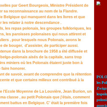
uxelles par Geert Bourgeois, Ministre Président de
rer sa reconnaissance au nom de la Flandre.
de Belgique qui manquent dans les livres et que
 les relater à notre descendance .
als, les repas polonais, les groupes folkloriques, les
ns, les paroisses polonaises qui nous attirent et
culiers , pour lesquels nous Polonais, avons le
ue de bouger, d'assister, de participer aussi.
ntenue dans la brochure de 1958 a été diffusée et
belgo-polonais aisés de la capitale, sans trop
ns miniers où les Polonais étaient juste bon à
e faire honorer.
vant de savoir, avant de comprendre que la rétention
POLON
ocente et que certains milieux ont contribué à la
les Po
Związ
r de l'Ecole Moyenne de La Louvière, Jean Burion, un
lespo
 ma classe , au petit Polonais que j'étais, comment
poloni
mment battus en Belgique. C' était la première fois
associ