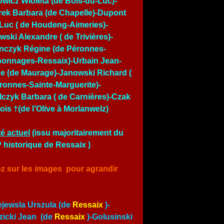
owicz Wioleta (de Bois-du-Luc)-
ek Barbara (de Chapelle)-Dupont
Luc ( de Houdeng-Aimeries)-
wski Alexandre ( de Trivières)-
nczyk Régine (de Péronnes-
onnages-Ressaix)-Urbain Jean-
e (de Maurage)-Janowski Richard (
ronnes-Sainte-Marguerite)-
czyk Barbara ( de Carnières)-Czak
ois †(de l’Olive à Morlanwelz)
é actuel
(issu majoritairement du
historique de Ressaix )
ez sur les images pour agrandir
jewsla Urszula (de
Ressaix
)-
icki Jean (de
Ressaix
)-Golusinski