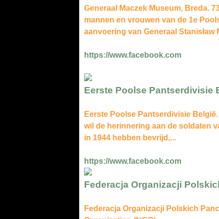
Generaal Maczek Museum, Breda. 739
mannen en vrouwen van de 1e Poolse
aanvoering van Generaal Stanisław 
https://www.facebook.com
Eerste Poolse Pantserdivisie 
Eerste Poolse Pantserdivisie België. 
wil de herinnering aan de soldaten 
in 1944 hebben bevrijd,...
https://www.facebook.com
Federacja Organizacji Polski
Federacja Organizacji Polskich Pan