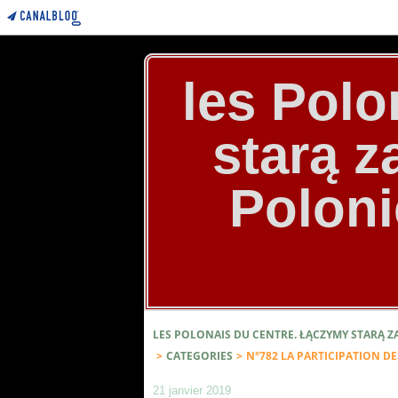
les Polo
starą 
Poloni
LES POLONAIS DU CENTRE. ŁĄCZYMY STARĄ 
>
CATEGORIES
>
N°782 LA PARTICIPATION DE
21 janvier 2019