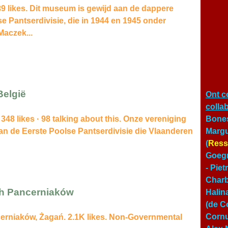
 likes. Dit museum is gewijd aan de dappere
 Pantserdivisie, die in 1944 en 1945 onder
Maczek...
België
Ont c
colla
348 likes · 98 talking about this. Onze vereniging
Bones
van de Eerste Poolse Pantserdivisie die Vlaanderen
Margu
(
Ress
Goegn
- Pie
Char
ch Pancerniaków
Halin
(de Co
Cornu
cerniaków, Żagań. 2.1K likes. Non-Governmental