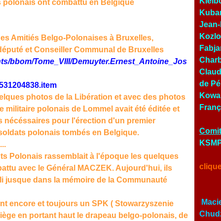
Kielb
s polonais ont combattu en Belgique
Kubar
Jean-
Kozlo
des Amitiés Belgo-Polonaises à Bruxelles,
Fabja
éputé et Conseiller Communal de Bruxelles
Charb
ts/bbom/Tome_VIII/Demuyter.Ernest_Antoine_Jos
Claud
de Pé
1b531204838.item
Kowal
lques photos de la Libération et avec des photos
Franç
 militaire polonais de Lommel avait été éditée et
s nécéssaires pour l'érection d'un premier
Comit
ldats polonais tombés en Belgique.
KSMP 
..
s Polonais rassemblait à l'époque les quelques
cliqu
attu avec le Général MACZEK. Aujourd'hui, ils
ubli jusque dans la mémoire de la Communauté
Macie
nt encore et toujours un SPK ( Stowarzyszenie
Chudz
iège en portant haut le drapeau belgo-polonais, de