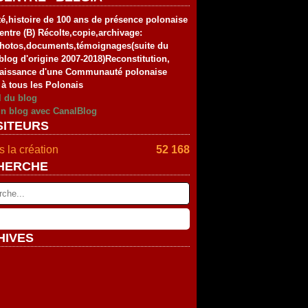
té,histoire de 100 ans de présence polonaise
entre (B) Récolte,copie,archivage:
photos,documents,témoignages(suite du
blog d'origine 2007-2018)Reconstitution,
aissance d'une Communauté polonaise
 à tous les Polonais
l du blog
un blog avec CanalBlog
SITEURS
 la création
52 168
HERCHE
HIVES
rier
(2)
vier
embre
(2)
(4)
tembre
embre
(4)
(2)