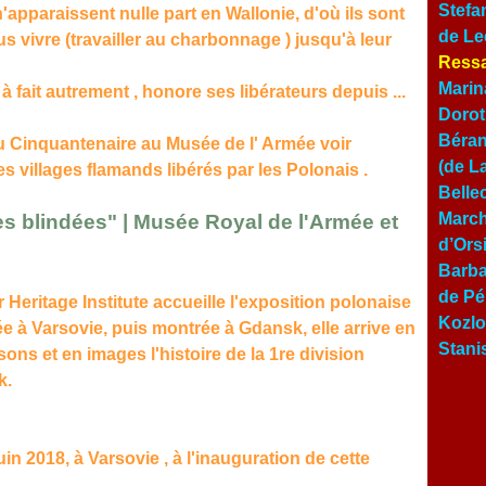
Stefa
'apparaissent nulle part en Wallonie, d'où ils sont
de Le
us vivre (travailler au charbonnage ) jusqu'à leur
Ressa
Marin
 à fait autrement , honore ses libérateurs depuis ...
Dorot
Béran
rc du Cinquantenaire au Musée de l' Armée voir
(de L
s villages flamands libérés par les Polonais .
Belle
March
es blindées" | Musée Royal de l'Armée et
d’Ors
Barba
de Pé
 Heritage Institute accueille l'exposition polonaise
Kozlo
éée à Varsovie, puis montrée à Gdansk, elle arrive en
Stani
sons et en images l'histoire de la 1re division
k.
in 2018, à Varsovie , à l'inauguration de cette