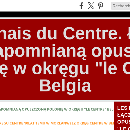
nais du Centre
zapomnianą opu
ę w okręgu "le 
Belgia
LES 
ZAPOMNIANĄ OPUSZCZONĄ POLONIĘ W OKRĘGU "LE CENTRE" BELGIA
ŁĄC
OPU
RĘGU CENTRE 10LAT TEMU W MORLANWELZ OKRĘG CENTRE W BELGII (ARCH
"LE 