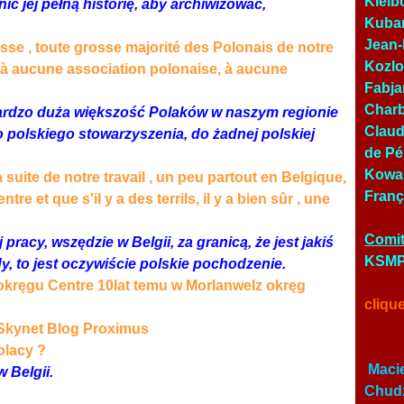
Kielb
nić jej pełną historię, aby archiwizować,
Kubar
Jean-
rosse , toute grosse majorité des Polonais de notre
Kozlo
 à aucune association polonaise, à aucune
Fabja
Charb
bardzo duża większość Polaków w naszym regionie
Claud
o polskiego stowarzyszenia, do żadnej polskiej
de Pé
Kowal
la suite de notre travail , un peu partout en Belgique,
Franç
tre et que s'il y a des terrils, il y a bien sûr , une
Comit
pracy, wszędzie w Belgii, za granicą, że jest jakiś
KSMP 
łdy, to jest oczywiście polskie pochodzenie.
okręgu Centre 10lat temu w Morlanwelz okręg
cliqu
kynet Blog Proximus
e Polacy ?
Macie
w Belgii.
Chudz
ie?