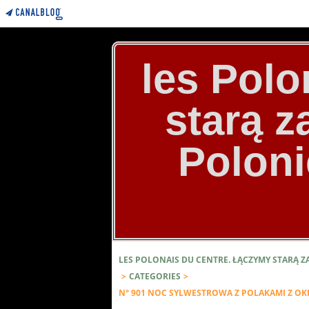
les Polo
starą 
Poloni
LES POLONAIS DU CENTRE. ŁĄCZYMY STARĄ 
>
CATEGORIES
>
N° 901 NOC SYLWESTROWA Z POLAKAMI Z OK