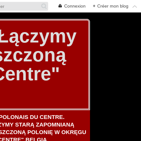
Connexion
+
Créer mon blog
. Łączymy
szczoną
Centre"
POLONAIS DU CENTRE.
ZYMY STARĄ ZAPOMNIANĄ
SZCZONĄ POLONIĘ W OKRĘGU
IWIUM POLONII W BELGII )
CENTRE" BELGIA