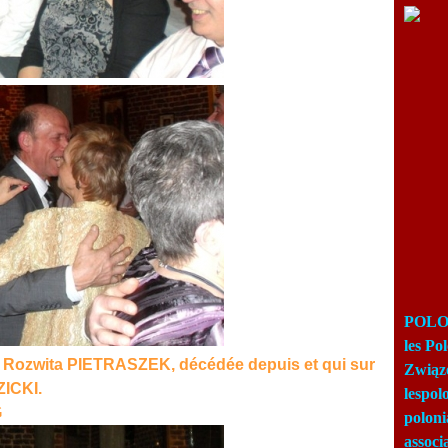
POLON
les Po
o: Rozwita PIETRASZEK, décédée depuis et qui sur
Związ
ZICKI.
lespo
poloni
associ