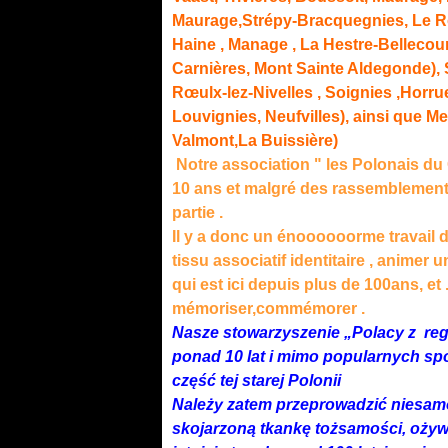
Maurage,Strépy-Bracquegnies, Le R
Haine
, Manage , La Hestre-Bellecour
Carnières, Mont Sainte Aldegonde), 
Rœulx-lez-Nivelles
, Soignies ,
Horru
Louvignies
,
Neufvilles
), ainsi que M
Valmont,La Buissière)
Notre association " les Polonais du 
10 ans et malgré des rassemblement p
partie .
Il y a donc un énoooooorme travail 
tissu associatif identitaire , anim
qui est ici depuis plus de 100ans, et .
mémoriser,commémorer .
Nasze stowarzyszenie „Polacy z regi
ponad 10 lat i mimo popularnych spo
część tej starej Polonii
Należy zatem przeprowadzić niesam
skojarzoną tkankę tożsamości, ożyw