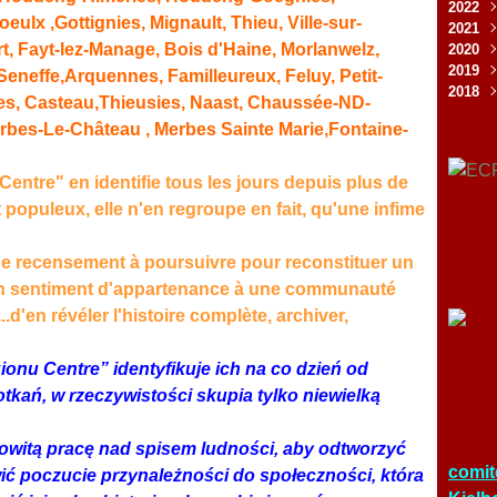
2022
Juil
Oct
Déc
oeulx ,
Gottignies
,
Mignault
,
Thieu
,
Ville-sur-
2021
Mai
Sep
Nov
Déc
t, Fayt-lez-Manage, Bois d'Haine, Morlanwelz,
2020
Avri
Jui
Oct
Nov
Déc
2019
Fév
Mai
Sep
Oct
Nov
Déc
Seneffe,
Arquennes
,
Familleureux
,
Feluy
,
Petit-
2018
Jan
Avri
Aoû
Sep
Oct
Nov
Déc
es
,
Casteau
,
Thieusies
,
Naas
t
,
Chaussée-ND-
Mar
Jui
Aoû
Sep
Sep
Nov
Déc
erbes-Le-Château , Merbes Sainte Marie,Fontaine-
Fév
Mai
Jui
Juil
Aoû
Oct
Nov
Jan
Avri
Mai
Jui
Jui
Sep
Oct
Mar
Avri
Mai
Mai
Aoû
Sep
Centre" en identifie tous les jours depuis plus de
Fév
Mar
Avri
Mar
Juil
Aoû
opuleux, elle n'en regroupe en fait, qu'une infime
Jan
Fév
Mar
Fév
Jui
Juil
Jan
Fév
Jan
Mai
Jui
Jan
Avri
Mai
de recensement à poursuivre pour reconstituer un
Mar
er un sentiment d'appartenance à une communauté
Fév
..d'en révéler l'histoire complète, archiver,
Jan
onu Centre” identyfikuje ich na co dzień od
tkań, w rzeczywistości skupia tylko niewielką
owitą pracę nad spisem ludności, aby odtworzyć
comit
ić poczucie przynależności do społeczności, która