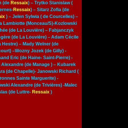
n (de
Ressaix
) – Trytko Stanislaw (
ernes-
Ressaix
) – Sitarz Zofia (de
ix
) –
Jelen Sylwia ( de Courcelles)
–
a Lambiotte (Monceau/S)-Kozlowski
hée (de La Louvière) – Fabjanczyk
gère (de La Louvière) – Adam Cécile
a Hestre) – Mady Welner (de
court) –Wozny Jozek (de Gilly) -
and Eric (de Haine- Saint-Pierre) -
i Alexandre (de Manage ) – Kubarek
ra (de Chapelle)- Janowski Richard (
ronnes Sainte Marguerite) -
wski Alexandre (de Trivières) -Malec
slas (de Luttre-
Ressaix
)