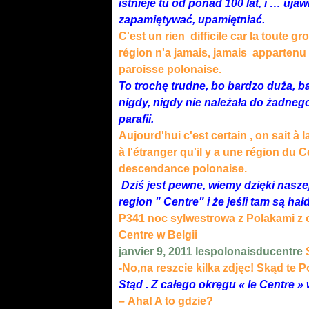
istnieje tu od ponad 100 lat, i … ujaw
zapamiętywać, upamiętniać.
C'est un rien difficile car la toute g
région n'a jamais, jamais appartenu
paroisse polonaise.
To trochę trudne, bo bardzo duża, 
nigdy, nigdy nie należała do żadneg
parafii.
Aujourd'hui c'est certain , on sait à 
à l'étranger qu'il y a une région du Cen
descendance polonaise.
Dziś jest pewne, wiemy dzięki naszej 
region " Centre" i że jeśli tam są ha
P341 noc sylwestrowa z Polakami z 
Centre w Belgii
janvier 9, 2011
lespolonaisducentre
S
-No,na reszcie kilka zdjęc!
Skąd t
Stąd . Z całego okręgu « le Centre » 
–
Aha! A to gdz