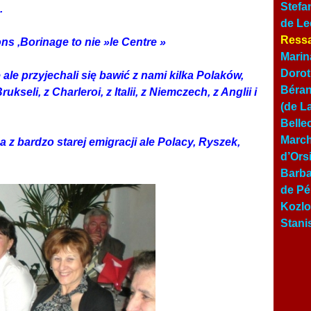
Stefa
.
de Le
Ressa
ons ,Borinage to nie »le Centre »
Marin
abawe.
Dorot
ale przyjechali się bawić z nami kilka Polaków,
Béran
kseli, z Charleroi, z Italii, z Niemczech, z Anglii i
(de L
Belle
March
 z bardzo starej emigracji ale Polacy, Ryszek,
d’Ors
Barba
de Pé
Kozlo
Stani