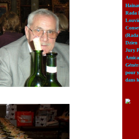
Haina
Rada 
Louviè
Consei
(Rada 
Dzien 
Jury P
Amical
Génér
pour y
dans l