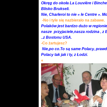
Okręg do okoła La Louvière i Binche
Blisko Brukseli.
Nie, Charleroi to nie « le Centre ». M
-No i tyle się nazbieralo na z
Polaków jest bardzo dużo w regionie 
nasze przyjaciele,nasza rodzina , z Bru
..z Bostonu USA.
-Co żartujesz?
Nie,po co.To są same Polacy, prawda
Polacy tak jak i ty, z Łodzi.
«