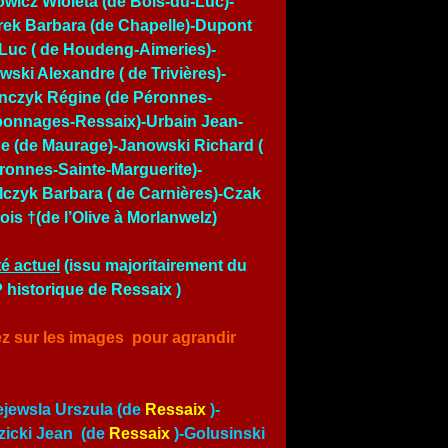
owicz Wioleta (de Bois-du-Luc)-
ek Barbara (de Chapelle)-Dupont
Luc ( de Houdeng-Aimeries)-
wski Alexandre ( de Trivières)-
nczyk Régine (de Péronnes-
onnages-Ressaix)-Urbain Jean-
e (de Maurage)-Janowski Richard (
ronnes-Sainte-Marguerite)-
czyk Barbara ( de Carnières)-Czak
ois †(de l’Olive à Morlanwelz)
é actuel
(issu majoritairement du
historique de Ressaix )
ez sur les images pour agrandir
jewsla Urszula (de
Ressaix
)-
icki Jean (de
Ressaix
)-Golusinski