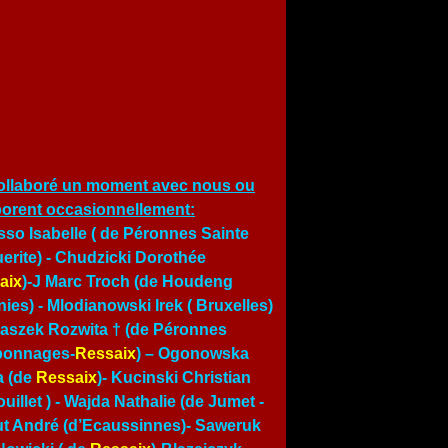
ollaboré un moment avec nous ou
borent occasionnellement:
so Isabelle ( de Péronnes Sainte
erite) - Chudzicki Dorothée
aix
)-J Marc Troch (de Houdeng
ies) - Mlodianowski Irek ( Bruxelles)
traszek Rozwita † (de Péronnes
bonnages-
Ressaix
) – Ogonowska
a (de
Ressaix
)- Kucinski Christian
uillet ) -
Wajda Nathalie (de Jumet
-
t André (d’Ecaussinnes)- Saweruk