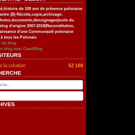
té,histoire de 100 ans de présence polonaise
entre (B) Récolte,copie,archivage:
photos,documents,témoignages(suite du
blog d'origine 2007-2018)Reconstitution,
aissance d'une Communauté polonaise
 à tous les Polonais
l du blog
un blog avec CanalBlog
SITEURS
 la création
52 168
HERCHE
HIVES
rier
(2)
vier
embre
(2)
(4)
tembre
embre
(4)
(2)