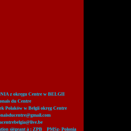
IA z okręgu Centre w BELGII
lonais du Centre
ek Polaków w Belgii okręg Centre
lonaisducentre@gmail.com
acentrebelgia@live.be
ation siégeant à : ZPB_
PMSz-
Polonia