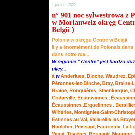
1 janvier 2022
n° 901 noc sylwestrowa z 
w Morlanwelz okręg Centre
Belgii )
Polonia w okręgu Centre w Belgii
Il y a énormément de Polonais dans l
dans notre rue...
W regionie " Centre" jest bardzo duż
ulicy...
à
w
Anderlues, Binche, Waudrez, Epi
Péronnes-lez-Binche, Bray, Braine-
Braine
,
Ronquières
,
Steenkerque
, C
Godarville, Ecaussinnes ,
Écaussinn
Écaussinnes
,Erquelinnes ,
Bersilli
Wihéries
,
Montignies-Saint-Christop
Estinnes au Val, Vellereille les Braye
Haulchin, Peissant, Fauroeulx, La Lou
Vaast, Trivières, Boussoit, Maurag