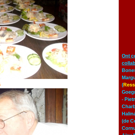
Ont c
colla
Bones
Margu
(
Ress
Goegn
- Pie
Char
Halin
(de Co
Cornu