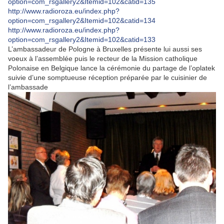
option=com_rsgallery2&Itemid=102&catid=135
http://www.radioroza.eu/index.php?
option=com_rsgallery2&Itemid=102&catid=134
http://www.radioroza.eu/index.php?
option=com_rsgallery2&Itemid=102&catid=133
L’ambassadeur de Pologne à Bruxelles présente lui aussi ses
voeux à l’assemblée puis le recteur de la Mission catholique
Polonaise en Belgique lance la cérémonie du partage de l’oplatek
suivie d’une somptueuse réception préparée par le cuisinier de
l’ambassade