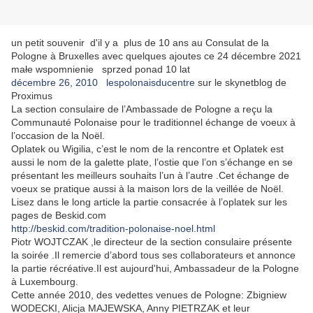
un petit souvenir d'il y a plus de 10 ans au Consulat de la
Pologne à Bruxelles avec quelques ajoutes ce 24 décembre 2021
małe wspomnienie sprzed ponad 10 lat
décembre 26, 2010
lespolonaisducentre
sur le skynetblog de
Proximus
La section consulaire de l’Ambassade de Pologne a reçu la
Communauté Polonaise pour le traditionnel échange de voeux à
l’occasion de la Noël.
Oplatek ou Wigilia, c’est le nom de la rencontre et Oplatek est
aussi le nom de la galette plate, l’ostie que l’on s’échange en se
présentant les meilleurs souhaits l’un à l’autre .Cet échange de
voeux se pratique aussi à la maison lors de la veillée de Noël.
Lisez dans le long article la partie consacrée à l’oplatek sur les
pages de Beskid.com
http://beskid.com/tradition-polonaise-noel.html
Piotr WOJTCZAK ,le directeur de la section consulaire présente
la soirée .Il remercie d’abord tous ses collaborateurs et annonce
la partie récréative.Il est aujourd'hui, Ambassadeur de la Pologne
à Luxembourg.
Cette année 2010, des vedettes venues de Pologne: Zbigniew
WODECKI, Alicja MAJEWSKA, Anny PIETRZAK et leur