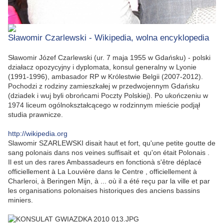
Sławomir Czarlewski - Wikipedia, wolna encyklopedia
Sławomir Józef Czarlewski (ur. 7 maja 1955 w Gdańsku) - polski
działacz opozycyjny i dyplomata, konsul generalny w Lyonie
(1991-1996), ambasador RP w Królestwie Belgii (2007-2012).
Pochodzi z rodziny zamieszkałej w przedwojennym Gdańsku
(dziadek i wuj byli obrońcami Poczty Polskiej). Po ukończeniu w
1974 liceum ogólnokształcącego w rodzinnym mieście podjął
studia prawnicze.
http://wikipedia.org
Slawomir SZARLEWSKI disait haut et fort, qu'une petite goutte de
sang polonais dans nos veines suffisait et qu'on était Polonais .
Il est un des rares Ambassadeurs en fonctionà s'être déplacé
officiellement à La Louvière dans le Centre , officiellement à
Charleroi, à Beringen Mijn, à ... où il a été reçu par la ville et par
les organisations polonaises historiques des anciens bassins
miniers.