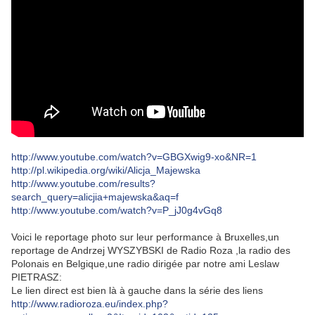
http://www.youtube.com/watch?v=GBGXwig9-xo&NR=1
http://pl.wikipedia.org/wiki/Alicja_Majewska
http://www.youtube.com/results?
search_query=alicjia+majewska&aq=f
http://www.youtube.com/watch?v=P_jJ0g4vGq8
Voici le reportage photo sur leur performance à Bruxelles,un
reportage de Andrzej WYSZYBSKI de Radio Roza ,la radio des
Polonais en Belgique,une radio dirigée par notre ami Leslaw
PIETRASZ:
Le lien direct est bien là à gauche dans la série des liens
http://www.radioroza.eu/index.php?